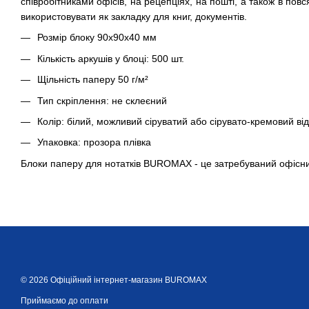
співробітниками офісів, на рецепціях, на пошті, а також в пов
використовувати як закладку для книг, документів.
Розмір блоку 90х90х40 мм
Кількість аркушів у блоці: 500 шт.
Щільність паперу 50 г/м²
Тип скріплення: не склеєний
Колір: білий, можливий сіруватий або сірувато-кремовий від
Упаковка: прозора плівка
Блоки паперу для нотатків BUROMAX - це затребуваний офісн
© 2026 Офіційний інтернет-магазин BUROMAX
Приймаємо до оплати