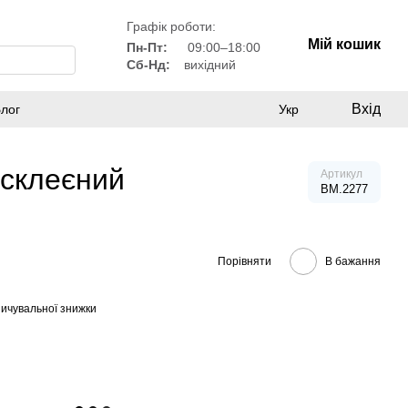
Графік роботи:
Мій кошик
Пн-Пт:
09:00–18:00
Сб-Нд:
вихідний
Вхід
лог
Укр
 склеєний
Артикул
BM.2277
Порівняти
В бажання
ичувальної знижки