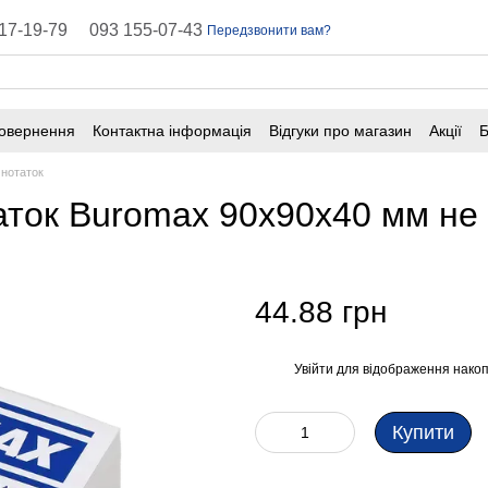
17-19-79
093 155-07-43
Передзвонити вам?
повернення
Контактна інформація
Відгуки про магазин
Акції
Б
оферта
Поширені запитання
 нотаток
таток Buromax 90х90х40 мм не
44.88 грн
Увійти
для відображення накоп
%
Купити