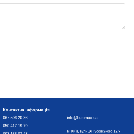
Контактна інформація
067 506-20-36
info@buromax.ua
050 417-19-79
м. Київ, вулиця Гусовського 12/7
093 155-07-43