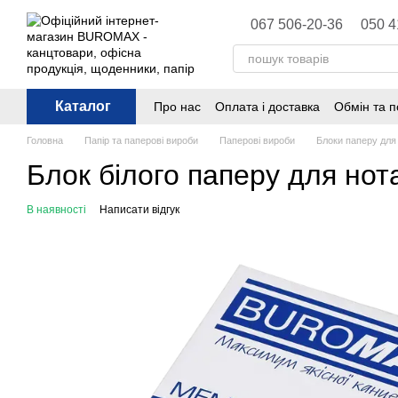
Перейти до основного контенту
067 506-20-36
050 4
Каталог
Про нас
Оплата і доставка
Обмін та 
Політика конфіденційності
Публічна 
Головна
Папір та паперові вироби
Паперові вироби
Блоки паперу для
Блок білого паперу для но
В наявності
Написати відгук