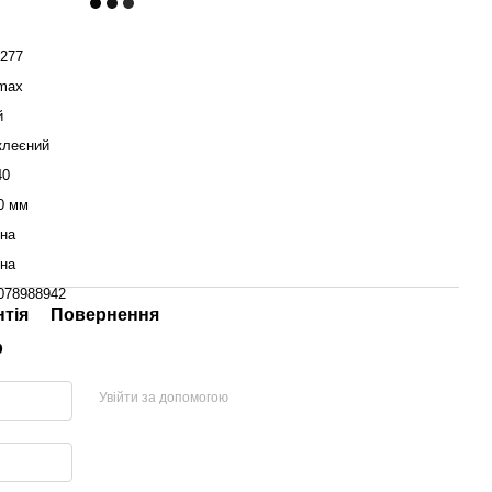
277
max
й
клеєний
40
0 мм
їна
їна
078988942
нтія
Повернення
р
Увійти за допомогою