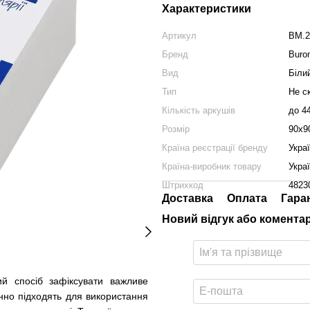
Характеристики
Артикул
BM.2
Бренд
Buro
Вид
Біли
Тип
Не с
Кількість аркушів
до 4
Розмір
90х9
Країна реєстрації бренду
Укра
Країна-виробник товару
Укра
Штрихкод
4823
Доставка
Оплата
Гара
Новий відгук або комента
й спосіб зафіксувати важливе
інно підходять для використання