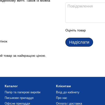
сякденному житті. Також їх можна
Оцініть товар
тінок
Надіслати
ий товар за найкращою ціною.
Каталог
Клієнтам
Папір та паперові вироби
Вхід до кабінету
Письмове приладдя
Про нас
Офісне приладдя
Оплата і доставка