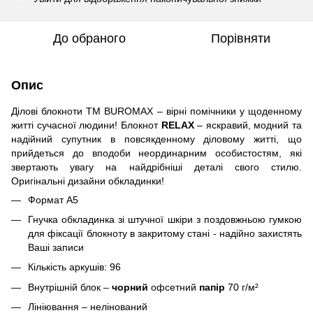
До обраного
Порівняти
Опис
Ділові блокноти ТМ BUROMAX – вірні помічники у щоденному
житті сучасної людини! Блокнот
RELAX
– яскравий, модний та
надійний супутник в повсякденному діловому житті, що
прийдеться до вподоби неординарним особистостям, які
звертають увагу на найдрібніші деталі свого стилю.
Оригінальні дизайни обкладинки!
Формат А5
Гнучка обкладинка зі штучної шкіри з поздовжньою гумкою
для фіксації блокноту в закритому стані - надійно захистять
Ваші записи
Кількість аркушів: 96
Внутрішній блок –
чорний
офсетний
папір
70 г/м²
Лініювання – нелінований