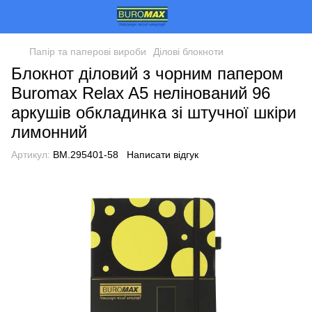
Папір та паперові вироби
Ділові блокноти
Блокнот діловий з чорним папером
Buromax Relax A5 нелінований 96
аркушів обкладинка зі штучної шкіри
лимонний
Артикул:
BM.295401-58
Написати відгук