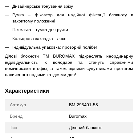
Дизайнерське тонування зрізу
Гумка – фіксатор для надійної фіксації блокноту в
закритому положенні
Петелька – гумка для ручки
Кольорова закладка - лясе
Індивідуальна упаковка: прозорий полібег
Ділові блокноти ТМ BUROMAX підкреслять неординарну
індивідуальність їх володаря та стануть справжніми
помічниками в офісі, а також вірними супутниками протягом
насиченого подіями та ідеями дня!
Характеристики
Артикул
BM.295401-58
Бренд
Buromax
Тип
Діловий блокнот