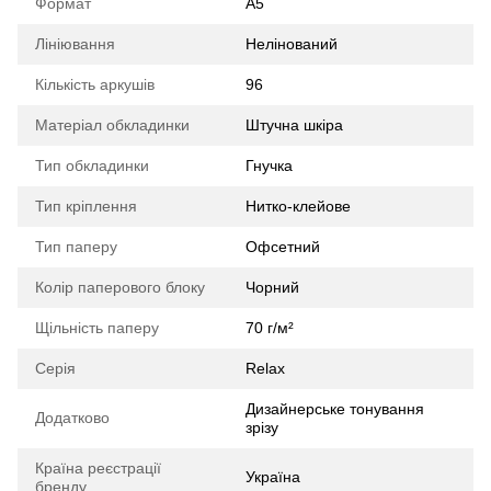
Формат
А5
Лініювання
Нелінований
Кількість аркушів
96
Матеріал обкладинки
Штучна шкіра
Тип обкладинки
Гнучка
Тип кріплення
Нитко-клейове
Тип паперу
Офсетний
Колір паперового блоку
Чорний
Щільність паперу
70 г/м²
Серія
Relax
Дизайнерське тонування
Додатково
зрізу
Країна реєстрації
Україна
бренду