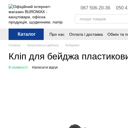
Перейти до основного контенту
067 506-20-36
050 4
Каталог
Про нас
Оплата і доставка
Обмін та 
Політика конфіденційності
Публічна 
Головна
Канцелярські дрібниці
Бейджики
Кліп для бейджа пластиков
В наявності
Написати відгук