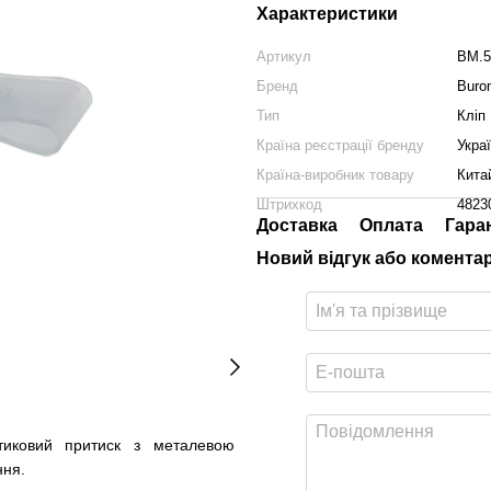
Характеристики
Артикул
BM.5
Бренд
Buro
Тип
Кліп
Країна реєстрації бренду
Укра
Країна-виробник товару
Кита
Штрихкод
4823
Доставка
Оплата
Гара
Новий відгук або комента
иковий притиск з металевою
ння.