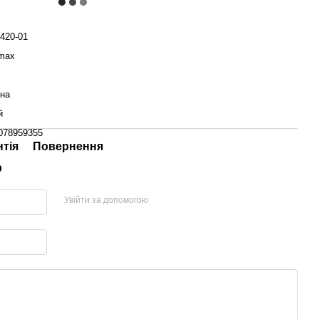
420-01
max
їна
й
078959355
нтія
Повернення
р
Увійти за допомогою