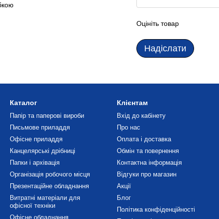
бкою
Оцініть товар
Надіслати
Каталог
Клієнтам
Папір та паперові вироби
Вхід до кабінету
Письмове приладдя
Про нас
Офісне приладдя
Оплата і доставка
Канцелярські дрібниці
Обмін та повернення
Папки і архівація
Контактна інформація
Організація робочого місця
Відгуки про магазин
Презентаційне обладнання
Акції
Витратні матеріали для
Блог
офісної техніки
Політика конфіденційності
Офісне обладнання