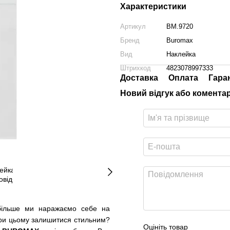
Характеристики
Артикул
BM.9720
Бренд
Buromax
Вид
Наклейка
Штрихкод
4823078997333
Доставка
Оплата
Гара
Новий відгук або комента
йбільше ми наражаємо себе на
 при цьому залишитися стильним?
Оцініть товар