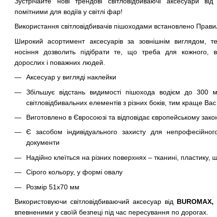
Зустрічайте нові трендові світловідбиваючі аксесуари ві
помітними для водіїв у світлі фар!
Використання світловідбивачів пішоходами встановлено Прави
Широкий асортимент аксесуарів за зовнішнім виглядом, т
носіння дозволить підібрати те, що треба для кожного, 
дорослих і поважних людей.
Аксесуар у вигляді наклейки
Збільшує відстань видимості пішохода водієм до 300 
світловідбивальних елементів з різних боків, тим краще Вас
Виготовлено в Євросоюзі та відповідає європейському зако
Є засобом індивідуального захисту для непрофесійного
документи
Надійно клеїться на різних поверхнях – тканині, пластику, шк
Сірого кольору, у формі овалу
Розмір 51х70 мм
Використовуючи світловідбиваючий аксесуар від
BUROMAX,
впевненими у своїй безпеці під час пересування по дорогах.