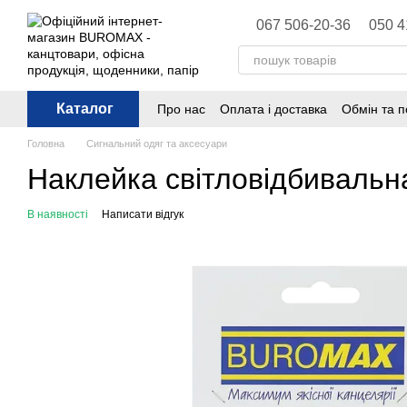
Перейти до основного контенту
067 506-20-36
050 4
Каталог
Про нас
Оплата і доставка
Обмін та 
Політика конфіденційності
Публічна 
Головна
Сигнальний одяг та аксесуари
Наклейка світловідбиваль
В наявності
Написати відгук