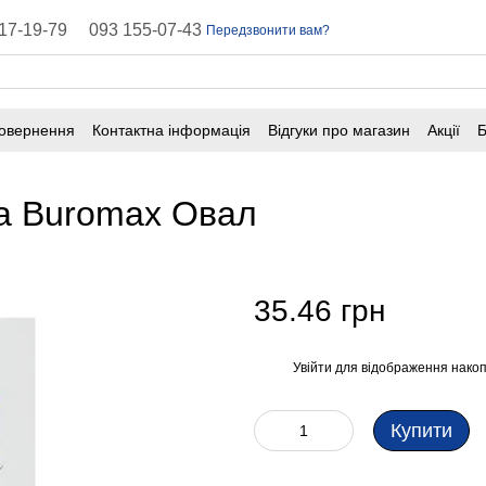
17-19-79
093 155-07-43
Передзвонити вам?
повернення
Контактна інформація
Відгуки про магазин
Акції
Б
оферта
Поширені запитання
на Buromax Овал
35.46 грн
Увійти
для відображення накоп
%
Купити