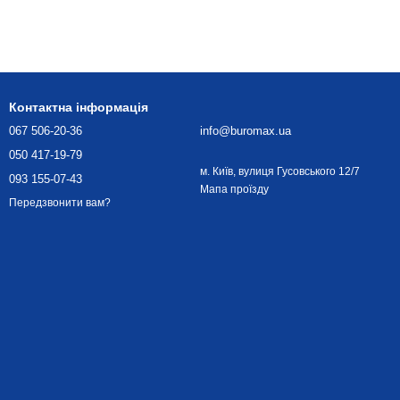
Контактна інформація
067 506-20-36
info@buromax.ua
050 417-19-79
м. Київ, вулиця Гусовського 12/7
093 155-07-43
Мапа проїзду
Передзвонити вам?