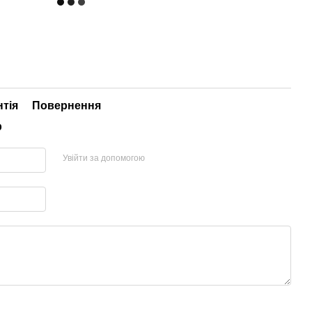
нтія
Повернення
р
Увійти за допомогою