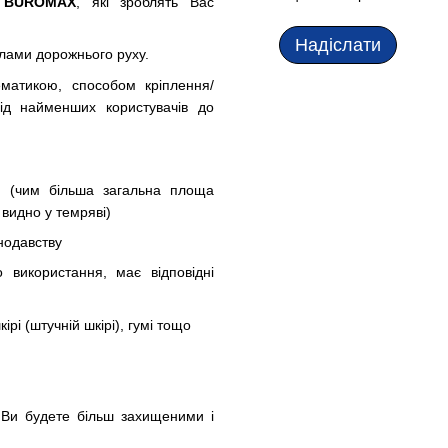
д
BUROMAX
, які зроблять Вас
Надіслати
лами дорожнього руху.
ематикою, способом кріплення/
від найменших користувачів до
м (чим більша загальна площа
 видно у темряві)
нодавству
 використання, має відповідні
ірі (штучній шкірі), гумі тощо
Ви будете більш захищеними і