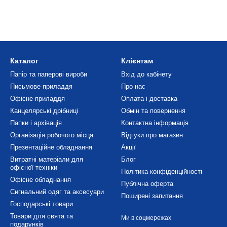
Каталог
Клієнтам
Папір та паперові вироби
Вхід до кабінету
Письмове приладдя
Про нас
Офісне приладдя
Оплата і доставка
Канцелярські дрібниці
Обмін та повернення
Папки і архівація
Контактна інформація
Організація робочого місця
Відгуки про магазин
Презентаційне обладнання
Акції
Витратні матеріали для
Блог
офісної техніки
Політика конфіденційності
Офісне обладнання
Публічна оферта
Сигнальний одяг та аксесуари
Поширені запитання
Господарські товари
Товари для свята та
Ми в соцмережах
подарунків