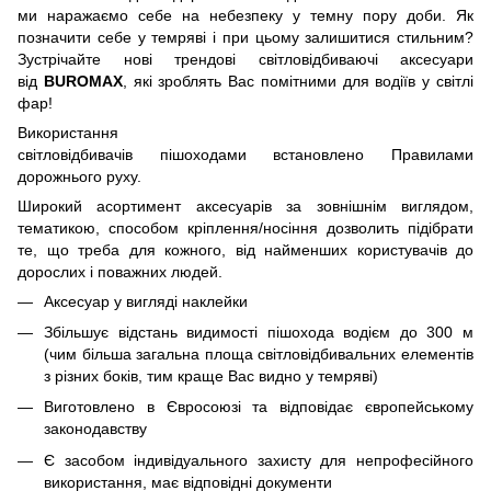
ми наражаємо себе на небезпеку у темну пору доби. Як
позначити себе у темряві і при цьому залишитися стильним?
Зустрічайте нові трендові світловідбиваючі аксесуари
від
BUROMAX
, які зроблять Вас помітними для водіїв у світлі
фар!
Використання
світловідбивачів пішоходами встановлено Правилами
дорожнього руху.
Широкий асортимент аксесуарів за зовнішнім виглядом,
тематикою, способом кріплення/носіння дозволить підібрати
те, що треба для кожного, від найменших користувачів до
дорослих і поважних людей.
Аксесуар у вигляді наклейки
Збільшує відстань видимості пішохода водієм до 300 м
(чим більша загальна площа світловідбивальних елементів
з різних боків, тим краще Вас видно у темряві)
Виготовлено в Євросоюзі та відповідає європейському
законодавству
Є засобом індивідуального захисту для непрофесійного
використання, має відповідні документи