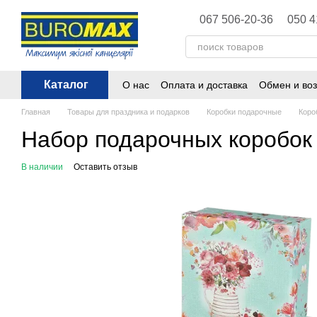
Перейти к основному контенту
067 506-20-36
050 4
Каталог
О нас
Оплата и доставка
Обмен и воз
Политика конфиденциальности
Публ
Главная
Товары для праздника и подарков
Коробки подарочные
Коро
Набор подарочных коробок
В наличии
Оставить отзыв