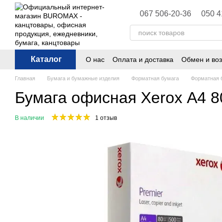
Перейти к основному контенту
067 506-20-36
050 4
Каталог
О нас
Оплата и доставка
Обмен и воз
Политика конфиденциальности
Публ
Главная
Бумага и бумажные изделия
Форматная бумага
Форматная 
Бумага офисная Xerox А4 80
В наличии
1 отзыв