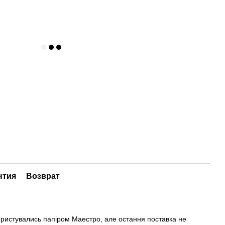
нтия
Возврат
ористувались папіром Маестро, але остання поставка не