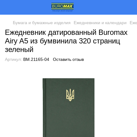
Бумага и бумажные изделия
Ежедневники и календари
Еже
Ежедневник датированный Buromax
Airy A5 из бумвинила 320 страниц
зеленый
Артикул:
BM.21165-04
Оставить отзыв