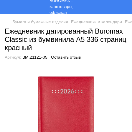
Бумага и бумажные изделия
Ежедневники и календари
Еже
Ежедневник датированный Buromax
Classic из бумвинила А5 336 страниц
красный
Артикул:
BM.21121-05
Оставить отзыв