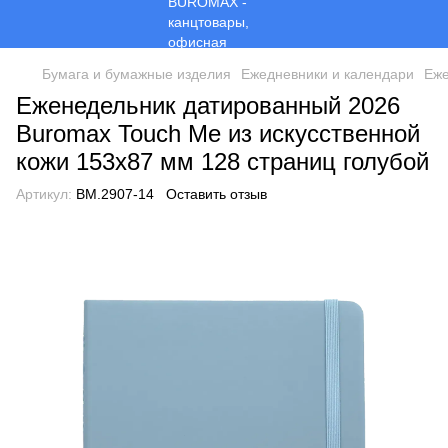
Бумага и бумажные изделия
Ежедневники и календари
Еже
Еженедельник датированный 2026
Buromax Touch Me из искусственной
кожи 153x87 мм 128 страниц голубой
Артикул:
BM.2907-14
Оставить отзыв