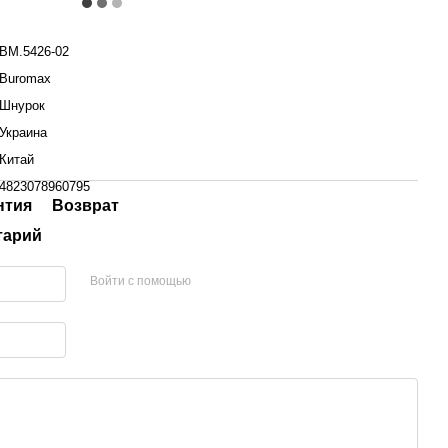
BM.5426-02
Buromax
Шнурок
Украина
Китай
4823078960795
нтия
Возврат
тарий
Войти с помощью