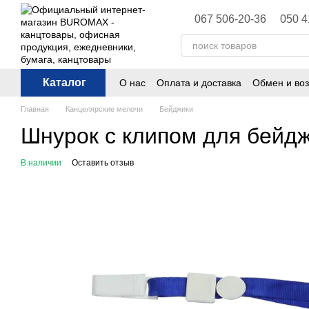
Перейти к основному контенту
067 506-20-36
050 4
Каталог
О нас
Оплата и доставка
Обмен и воз
Политика конфиденциальности
Публ
Главная
Канцелярские мелочи
Бейджики
Шнурок с клипом для бейд
В наличии
Оставить отзыв