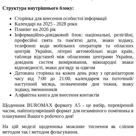
Структура внутрішнього блоку:
Сторінка для внесення особистої інформації
Календарі на 2025 - 2028 роки
Планінг на 2026 рік
Інформаційно-довідковий блок: національні, релігійні,
професійні свята та пам'ятні дати, знаки зодіаку,
телефонні коди мобільних операторів та обласних
центрів України, літерні автомобільні коди країн,
таблиця відстаней між обласними центрами України,
довідник систем вимірювання, міжнародні знаки
відповідності, знаки догляду за одягом
Датована сторінка на кожен день року з організатором
часу від 7:00 до 21:00, календарем на поточний/
наступний місяць, позначенням дня тижня, знаку
зодіаку, іменинників
Алфавітна книга для внесення контактів
Щоденник BUROMAX формату А5 - це вибір, перевірений
часом, найпопулярніший формат для незамінного помічника в
плануванні Вашого робочого дня!
На цій моделі щоденника можливе тиснення як сліпим
методом так і методом фольгування.