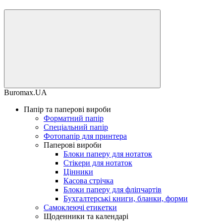
Buromax.UA
Папір та паперові вироби
Форматний папір
Спеціальний папір
Фотопапір для принтера
Паперові вироби
Блоки паперу для нотаток
Стікери для нотаток
Цінники
Касова стрічка
Блоки паперу для фліпчартів
Бухгалтерські книги, бланки, форми
Самоклеючі етикетки
Щоденники та календарі