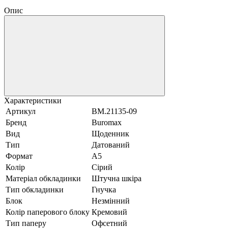
Опис
Характеристики
Артикул
BM.21135-09
Бренд
Buromax
Вид
Щоденник
Тип
Датований
Формат
А5
Колір
Сірий
Матеріал обкладинки
Штучна шкіра
Тип обкладинки
Гнучка
Блок
Незмінний
Колір паперового блоку
Кремовий
Тип паперу
Офсетний