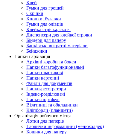
Клей
Гумки для грошей
Скріпки
Кнопки, булавки
Гумки для олівців
Клейка стрічка, скотч
Диспенсери для клейкої стрічки
Біндери для паперу
Банківські витратні матеріали
Бейджики
Папки і архівація
Архівні короби та бокси
Папки багатофункціональні
Папки пластикові
Папки картонні
Файли для документів
Папки-реєстратори
Індекс-розділювачі
Папки-портфелі
Візитниці та обкладинки
Кліпборди (планшети)
Організація робочого місця
Лотки для паперів
Таблички інформаційні (менюхолдер)
Кошики для паперу