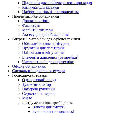
Підставки для канцелярського приладдя
Килимки для різання
Набори настільні з наповненням
Презентаційне обладнання
Дошки настінні
Фліпчарти
Магнітні планери
Аксесуари для обладнання
Витратні матеріали для офісної техніки
Обкладинки для палітурки
Пружини для палітурки
Плівка для ламінування
Елементи живлення (батарейки)
Чистячі засоби для оргтехніки
Офісне обладнання
Сигнальний одяг та аксесуари
Господарські товари
Одноразовий посуд
Туалетний папір
Паперові рушники
Серветки паперові
Мило
Інструменти для прибирання
Пакети для сміття
Рукавички господарські