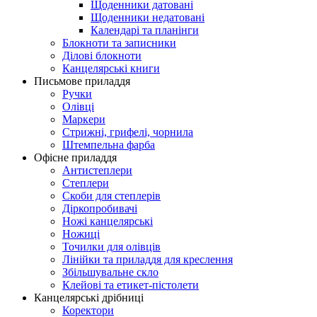
Щоденники датовані
Щоденники недатовані
Календарі та планінги
Блокноти та записники
Ділові блокноти
Канцелярські книги
Письмове приладдя
Ручки
Олівці
Маркери
Стрижні, грифелі, чорнила
Штемпельна фарба
Офісне приладдя
Антистеплери
Степлери
Скоби для степлерів
Діркопробивачі
Ножі канцелярські
Ножиці
Точилки для олівців
Лінійки та приладдя для креслення
Збільшувальне скло
Клейові та етикет-пістолети
Канцелярські дрібниці
Коректори