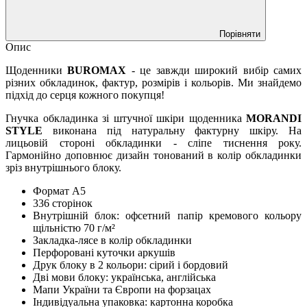
Порівняти
Опис
Щоденники
BUROMAX
- це завжди широкий вибір самих
різних обкладинок, фактур, розмірів і кольорів. Ми знайдемо
підхід до серця кожного покупця!
Гнучка обкладинка зі штучної шкіри щоденника
MORANDI
STYLE
виконана під натуральну фактурну шкіру. На
лицьовій стороні обкладинки - сліпе тиснення року.
Гармонійно доповнює дизайн тонований в колір обкладинки
зріз внутрішнього блоку.
Формат А5
336 сторінок
Внутрішній блок: офсетний папір кремового кольору
щільністю 70 г/м²
Закладка-лясе в колір обкладинки
Перфоровані куточки аркушів
Друк блоку в 2 кольори: сірий і бордовий
Дві мови блоку: українська, англійська
Мапи України та Європи на форзацах
Індивідуальна упаковка: картонна коробка