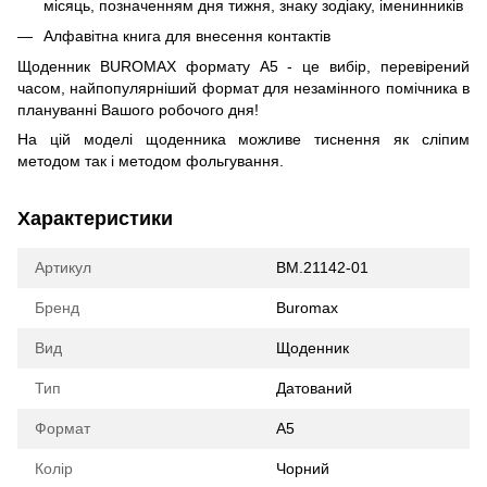
місяць, позначенням дня тижня, знаку зодіаку, іменинників
Алфавітна книга для внесення контактів
Щоденник BUROMAX формату А5 - це вибір, перевірений
часом, найпопулярніший формат для незамінного помічника в
плануванні Вашого робочого дня!
На цій моделі щоденника можливе тиснення як сліпим
методом так і методом фольгування.
Характеристики
Артикул
BM.21142-01
Бренд
Buromax
Вид
Щоденник
Тип
Датований
Формат
А5
Колір
Чорний