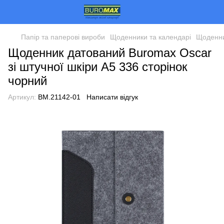
Папір та паперові вироби
Щоденники та календарі
Щоденни
Щоденник датований Buromax Oscar
зі штучної шкіри А5 336 сторінок
чорний
Артикул:
BM.21142-01
Написати відгук