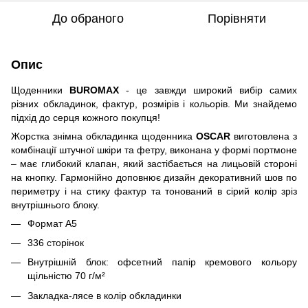
До обраного
Порівняти
Опис
Щоденники
BUROMAX
- це завжди широкий вибір самих
різних обкладинок, фактур, розмірів і кольорів. Ми знайдемо
підхід до серця кожного покупця!
Жорстка знімна обкладинка щоденника
OSCAR
виготовлена з
комбінації штучної шкіри та фетру, виконана у формі портмоне
– має глибокий клапан, який застібається на лицьовій стороні
на кнопку. Гармонійно доповнює дизайн декоративний шов по
периметру і на стику фактур та тонований в сірий колір зріз
внутрішнього блоку.
Формат А5
336 сторінок
Внутрішній блок: офсетний папір кремового кольору
щільністю 70 г/м²
Закладка-лясе в колір обкладинки