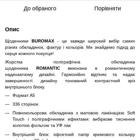
До обраного
Порівняти
Опис
Щоденники
BUROMAX
- це завжди широкий вибір самих
різних обкладинок, фактур і кольорів. Ми знайдемо підхід до
серця кожного покупця!
Жорстка поліграфічна обкладинка
щоденника
ROMANTIC
виконана в романтичному
надихаючому дизайні. Гармонійно відтіняє та надає
завершеності дизайну тонований контрастний зріз
внутрішнього блоку.
Формат А5
336 сторінок
Повнокольорова обкладинка з матовою ламінацією Soft
Touch і поліграфічними ефектами: вибіркове тиснення
золотою фольгою та УФ лак
Внутрішній блок: офсетний папір кремового кольору