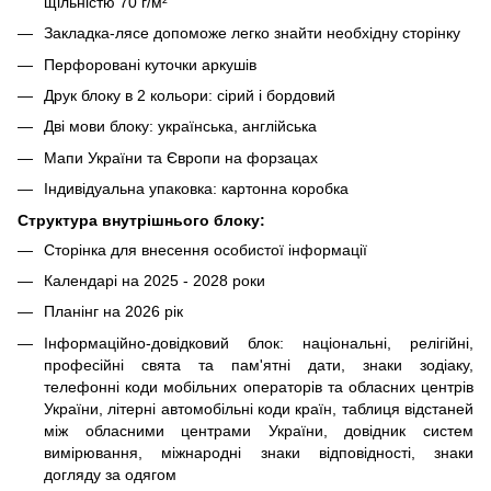
щільністю 70 г/м²
Закладка-лясе допоможе легко знайти необхідну сторінку
Перфоровані куточки аркушів
Друк блоку в 2 кольори: сірий і бордовий
Дві мови блоку: українська, англійська
Мапи України та Європи на форзацах
Індивідуальна упаковка: картонна коробка
Структура внутрішнього блоку:
Сторінка для внесення особистої інформації
Календарі на 2025 - 2028 роки
Планінг на 2026 рік
Інформаційно-довідковий блок: національні, релігійні,
професійні свята та пам'ятні дати, знаки зодіаку,
телефонні коди мобільних операторів та обласних центрів
України, літерні автомобільні коди країн, таблиця відстаней
між обласними центрами України, довідник систем
вимірювання, міжнародні знаки відповідності, знаки
догляду за одягом