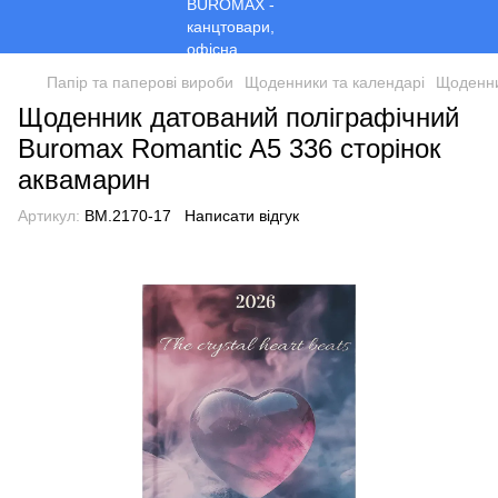
Папір та паперові вироби
Щоденники та календарі
Щоденни
Щоденник датований поліграфічний
Buromax Romantic A5 336 сторінок
аквамарин
Артикул:
BM.2170-17
Написати відгук