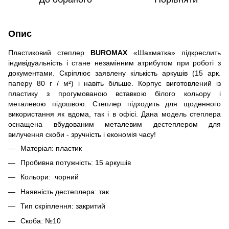
Опис
Пластиковий степлер
BUROMAX
«Шахматка» підкреслить
індивідуальність і стане незамінним атрибутом при роботі з
документами. Скріплює заявлену кількість аркушів (15 арк.
паперу 80 г / м²) і навіть більше. Корпус виготовлений із
пластику з прогумованою вставкою білого кольору і
металевою підошвою. Степлер підходить для щоденного
використання як вдома, так і в офісі. Дана модель степлера
оснащена вбудованим металевим дестеплером для
вилучення скоби - зручність і економія часу!
Матеріал: пластик
Пробивна потужність: 15 аркушів
Кольори: чорний
Наявність дестеплера: так
Тип скріплення: закритий
Скоба: №10