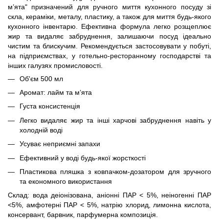
м’ята" призначений для ручного миття кухонного посуду зі
скла, кераміки, металу, пластику, а також для миття будь-якого
кухонного інвентарю. Ефективна формула легко розщеплює
жир та видаляє забруднення, залишаючи посуд ідеально
чистим та блискучим. Рекомендується застосовувати у побуті,
на підприємствах, у готельно-ресторанному господарстві та
інших галузях промисловості.
Об'єм 500 мл
Аромат: лайм та м’ята
Густа консистенція
Легко видаляє жир та інші харчові забруднення навіть у
холодній воді
Усуває неприємні запахи
Ефективний у воді будь-якої жорсткості
Пластикова пляшка з ковпачком-дозатором для зручного
та економного використання
Склад: вода деіонізована, аніонні ПАР < 5%, неіногенні ПАР
<5%, амфотерні ПАР < 5%, натрію хлорид, лимонна кислота,
консервант, барвник, парфумерна композиція.