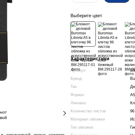
Выберите цвет
Характеристики
Артикул
BM
Бренд
Bu
Тип
Де
Формат
А5
Линовка
Кл
Количество листов
96
Материал обложки
Ис
Тип обложки
Ги
 ежедневной жизни каждого