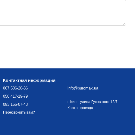
Контактная информация
067 506-20-36
info@buromax.ua
050 417-19-79
г. Киев, улица Гусовского 12/7
093 155-07-43
Карта проезда
Перезвонить вам?