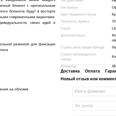
Тип крепления
Ни
ичный блокнот с оригинальным
Тип бумаги
Оф
того блокнота будут в восторге
Цвет бумажного блока
Кр
ьными современными акцентами.
Плотность бумаги
70
ивидуальности, своих идей и
Серия
Li
Дополнительно
Фо
об
дольной резинкой для фиксации
Страна регистрации бренда
Ук
аписи
Страна-производитель
Ки
товара
Штрихкод
48
Доставка
Оплата
Гара
Новый отзыв или коммен
нения на обложке