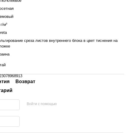
тко-клеевое
сетная
емовый
 г/м²
breta
льгирование среза листов внутреннего блока в цвет тиснения на
ложке
раина
тай
23078968913
нтия
Возврат
тарий
Войти с помощью