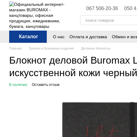
Перейти к основному контенту
067 506-20-36
050 4
Каталог
О нас
Оплата и доставка
Обмен и воз
Политика конфиденциальности
Публ
Главная
Бумага и бумажные изделия
Деловые блокноты
Блокнот деловой Buromax Li
искусственной кожи черны
В наличии
Оставить отзыв