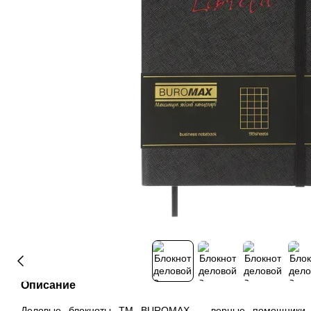
Описание
Деловые блокноты ТМ BUROMAX – верные помощники в