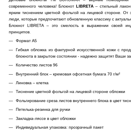
современного человека! Блокнот
LIBRETA
– стильный лакон
ярким тиснением цветной фольгой на лицевой стороне. От э
люди, которые предпочитают обновленную классику с актуал
Блокнот LIBRETA – это смелость в выражении своей инд
принципов.
Формат А5
Гибкая обложка из фактурной искусственной кожи с про
блокнота в закрытом состоянии - надежно защитят Ваши з
Количество листов 96
Внутренний блок – кремовая офсетная бумага 70 г/м²
Линовка – клетка
Тиснение цветной фольгой на лицевой стороне обложки
Фольгирование среза листов внутреннего блока в цвет тис
Петелька-резинка для ручки
Закладка-ляссе в цвет обложки
Индивидуальная упаковка: прозрачный пакет