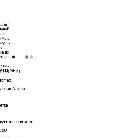
.295117-01
romax
ловой блокнот
етка
кусственная кожа
бкая