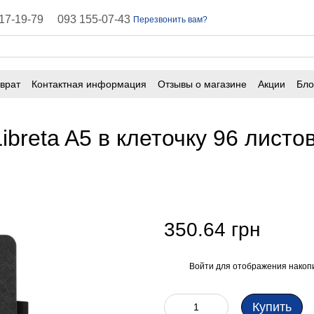
17-19-79
093 155-07-43
Перезвонить вам?
врат
Контактная информация
Отзывы о магазине
Акции
Бло
ичная оферта
Часто задаваемые вопросы
breta A5 в клеточку 96 листо
й
350.64 грн
Войти
для отображения накопи
%
Купить