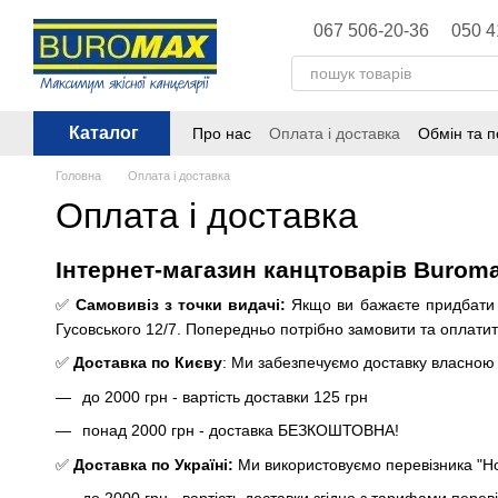
Перейти до основного контенту
067 506-20-36
050 4
Каталог
Про нас
Оплата і доставка
Обмін та 
Політика конфіденційності
Публічна 
Головна
Оплата і доставка
Оплата і доставка
Інтернет-магазин канцтоварів Buromax
✅
Самовивіз з точки видачі:
Якщо ви бажаєте придбати то
Гусовського 12/7. Попередньо потрібно замовити та оплатит
✅
Доставка по Києву
: Ми забезпечуємо доставку власною 
до 2000 грн - вартість доставки 125 грн
понад 2000 грн - доставка БЕЗКОШТОВНА!
✅
Доставка по Україні:
Ми використовуємо перевізника "Нов
до 2000 грн - вартість доставки згідно з тарифами перев