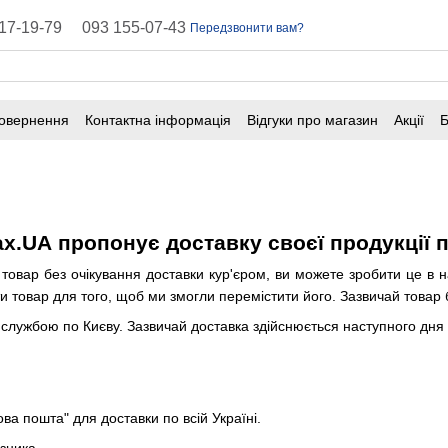
17-19-79
093 155-07-43
Передзвонити вам?
повернення
Контактна інформація
Відгуки про магазин
Акції
Б
оферта
Поширені запитання
.UA пропонує доставку своєї продукції по
вар без очікування доставки кур'єром, ви можете зробити це в на
и товар для того, щоб ми змогли перемістити його. Зазвичай товар
службою по Києву. Зазвичай доставка здійснюється наступного дня
а пошта" для доставки по всій Україні.
ізника