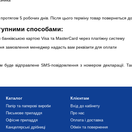
протягом 5 робочих днів. Після цього терміну товар повернеться д
тупними способами:
банківською картою Visa та MasterCard через платіжну систему
я замовлення менеджер надасть вам реквізити для оплати
ам буде відправлене SMS-повідомлення з номером декларації. Т
Каталог
Клієнтам
Папір та паперові вироби
Вхід до кабінету
Письмове приладдя
Про нас
Офісне приладдя
Оплата і доставка
Канцелярські дрібниці
Обмін та повернення