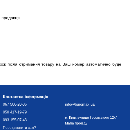
о продавця.
акож після отримання товару на Ваш номер автоматично буде
Контактна інформація
067 506-20-36
info@buromax.ua
050 417-19-79
м. Київ, вулиця Гусовського 12/7
093 155-07-43
Мапа проїзду
Передзвонити вам?