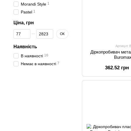
1
Morandi Style
1
Pastel
Ціна, грн
Від Ціна, грн
До Ціна, грн
ОК
Артикул: 
Наявність
Діркопробивач мета
16
В наявності
Buromax
7
Немає в наявності
362.52 грн