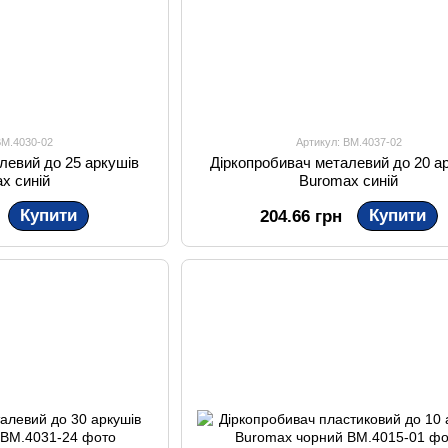
BM.4030-02
Артикул: BM.4037-02
левий до 25 аркушів
Діркопробивач металевий до 20 а
x синій
Buromax синій
Купити
Купити
204.66 грн