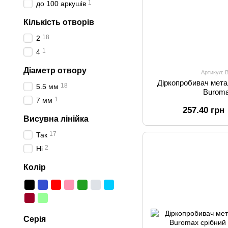
1
до 100 аркушів
Кількість отворів
18
2
1
4
Діаметр отвору
Артикул: 
Діркопробивач мета
18
5.5 мм
Buroma
1
7 мм
257.40 грн
Висувна лінійка
17
Так
2
Ні
Колір
Серія