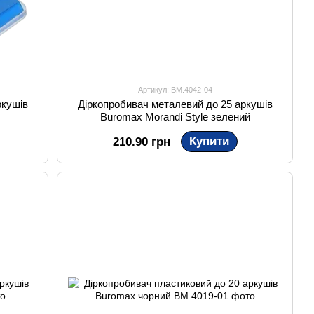
Артикул: BM.4042-04
ркушів
Діркопробивач металевий до 25 аркушів
Buromax Morandi Style зелений
Купити
210.90 грн