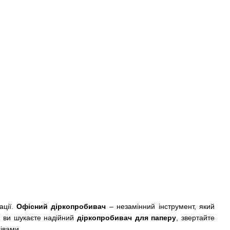
ації.
Офісний діркопробивач
– незамінний інструмент, який
о ви шукаєте надійний
діркопробивач для паперу
, звертайте
хівами.