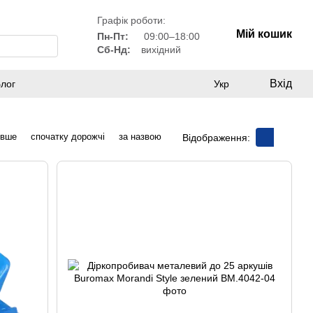
Графік роботи:
Мій кошик
Пн-Пт:
09:00–18:00
Сб-Нд:
вихідний
Вхід
лог
Укр
евше
спочатку дорожчі
за назвою
Відображення: