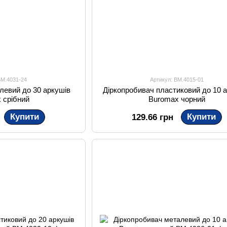
BM.4031-24
Артикул: BM.4015-01
левий до 30 аркушів
Діркопробивач пластиковий до 10 
 срібний
Buromax чорний
Купити
Купити
129.66 грн