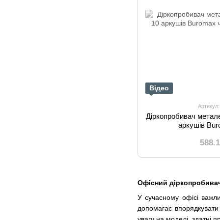
Відео
Артикул
Діркопробивач метале
аркушів Bu
588.
Офісний діркопробивач:
У сучасному офісі важли
допомагає впорядкувати
увагу на моделі, здатні 