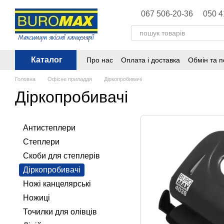
Перейти до основного контенту
067 506-20-36
050 4
Каталог
Про нас
Оплата і доставка
Обмін та 
Політика конфіденційності
Публічна 
Головна
Офісне приладдя
Діркопробивачі
Діркопробивачі
Антистеплери
Степлери
Скоби для степлерів
Діркопробивачі
Ножі канцелярські
Ножиці
Точилки для олівців