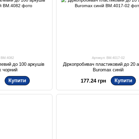
: BM.4082
Артикул: BM.4017-02
левий до 100 аркушів
Діркопробивач пластиковий до 20 
x чорний
Buromax синій
Купити
Купити
н
177.24 грн