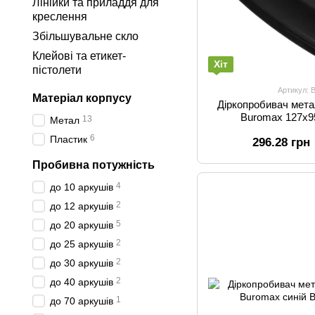
Лінійки та приладдя для
креслення
Збільшувальне скло
Клейові та етикет-
Хіт
пістолети
Артикул: 
Матеріал корпусу
Діркопробивач мета
Buromax 127х9
13
Метал
6
Пластик
296.28 грн
Пробивна потужність
4
до 10 аркушів
2
до 12 аркушів
5
до 20 аркушів
2
до 25 аркушів
2
до 30 аркушів
2
до 40 аркушів
1
до 70 аркушів