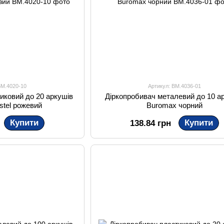
BM.4020-10
Артикул: BM.4036-01
иковий до 20 аркушів
Діркопробивач металевий до 10 а
stel рожевий
Buromax чорний
Купити
Купити
138.84 грн