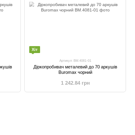
Хіт
Артикул: BM.4081-01
ркушів
Діркопробивач металевий до 70 аркушів
Buromax чорний
1 242.84 грн