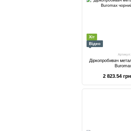
Хіт
Відео
Артикул
Діркопробивач мета
Buroma
2 823.54 гр