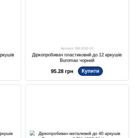
Артикул: BM.4018-01
аркушів
Діркопробивач пластиковий до 12 аркушів
Buromax чорний
Купити
95.28 грн