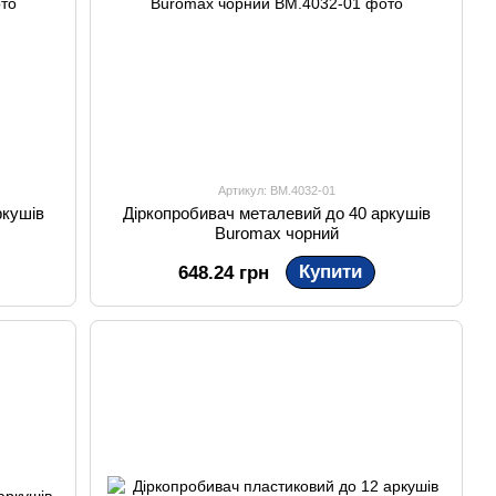
Артикул: BM.4032-01
ркушів
Діркопробивач металевий до 40 аркушів
Buromax чорний
Купити
648.24 грн