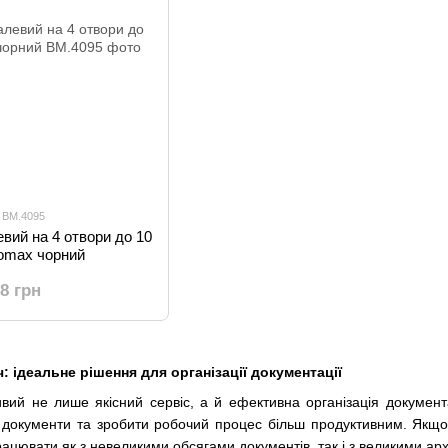
: BM.4095
вий на 4 отвори до 10
romax чорний
18 грн
 ідеальне рішення для організації документації
вий не лише якісний сервіс, а й ефективна організація документ
 документи та зробити робочий процес більш продуктивним. Якщ
працювати як з невеликими обсягами документів, так і з великими ар