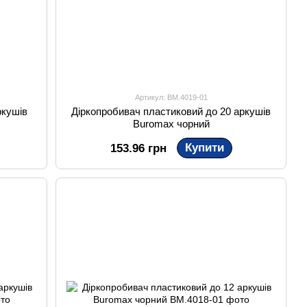
Артикул: BM.4019-01
ркушів
Діркопробивач пластиковий до 20 аркушів
Buromax чорний
Купити
153.96 грн