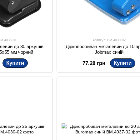
BM.4038-01
Артикул: BM.4039-02
левий до 30 аркушів
Діркопробивач металевий до 10 а
5х55 мм чорний
Jobmax синій
Купити
Купити
77.28 грн