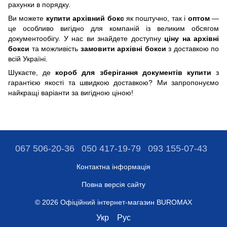
рахунки в порядку.
Ви можете
купити архівний бокс
як поштучно, так і
оптом
—
це особливо вигідно для компаній із великим обсягом
документообігу. У нас ви знайдете доступну
ціну на архівні
бокси
та можливість
замовити архівні бокси
з доставкою по
всій Україні.
Шукаєте, де
короб для зберігання документів купити
з
гарантією якості та швидкою доставкою? Ми запропонуємо
найкращі варіанти за вигідною ціною!
067 506-20-36
050 417-19-79
093 155-07-43
Контактна інформація
Повна версія сайту
© 2026 Офіційний інтернет-магазин BUROMAX
Укр
Рус