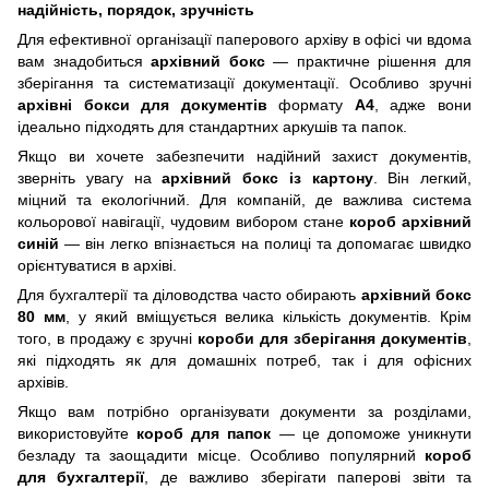
надійність, порядок, зручність
Для ефективної організації паперового архіву в офісі чи вдома
вам знадобиться
архівний бокс
— практичне рішення для
зберігання та систематизації документації. Особливо зручні
архівні бокси для документів
формату
А4
, адже вони
ідеально підходять для стандартних аркушів та папок.
Якщо ви хочете забезпечити надійний захист документів,
зверніть увагу на
архівний бокс із картону
. Він легкий,
міцний та екологічний. Для компаній, де важлива система
кольорової навігації, чудовим вибором стане
короб архівний
синій
— він легко впізнається на полиці та допомагає швидко
орієнтуватися в архіві.
Для бухгалтерії та діловодства часто обирають
архівний бокс
80 мм
, у який вміщується велика кількість документів. Крім
того, в продажу є зручні
короби для зберігання документів
,
які підходять як для домашніх потреб, так і для офісних
архівів.
Якщо вам потрібно організувати документи за розділами,
використовуйте
короб для папок
— це допоможе уникнути
безладу та заощадити місце. Особливо популярний
короб
для бухгалтерії
, де важливо зберігати паперові звіти та