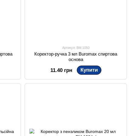
Артикул: BM.1050
иртова
Коректор-ручка 3 мл Buromax спиртова
основа
Купити
11.40 грн