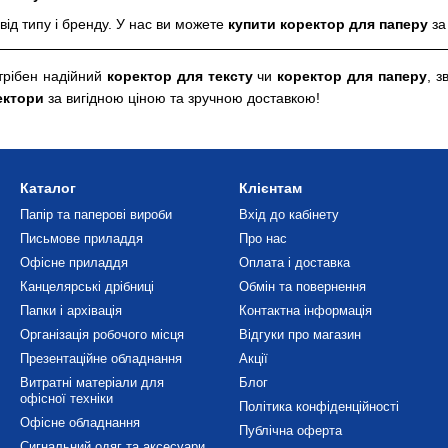
від типу і бренду. У нас ви можете
купити коректор для паперу
за
рібен надійний
коректор для тексту
чи
коректор для паперу
, з
ектори
за вигідною ціною та зручною доставкою!
Каталог
Клієнтам
Папір та паперові вироби
Вхід до кабінету
Письмове приладдя
Про нас
Офісне приладдя
Оплата і доставка
Канцелярські дрібниці
Обмін та повернення
Папки і архівація
Контактна інформація
Організація робочого місця
Відгуки про магазин
Презентаційне обладнання
Акції
Витратні матеріали для
Блог
офісної техніки
Політика конфіденційності
Офісне обладнання
Публічна оферта
Сигнальний одяг та аксесуари