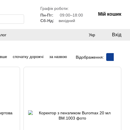
Графік роботи:
Мій кошик
Пн-Пт:
09:00–18:00
Сб-Нд:
вихідний
Вхід
лог
Укр
евше
спочатку дорожчі
за назвою
Відображення: