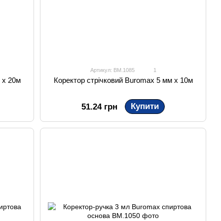
Артикул: BM.1085
1
 х 20м
Коректор стрічковий Buromax 5 мм х 10м
Купити
51.24 грн