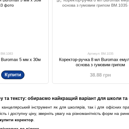
: BM.1083
Артикул: BM.1035
й Buromax 5 мм х 30м
Коректор-ручка 8 мл Buromax емул
основа з гумовим грипом
Купити
38.88 грн
у та тексту: обираємо найкращий варіант для школи та
канцелярський інструмент як для школярів, так і для офісних пр
ість і доступну ціну, зверніть увагу на різноманітність форм на ринк
купити коректор
.
трічкових до рідких