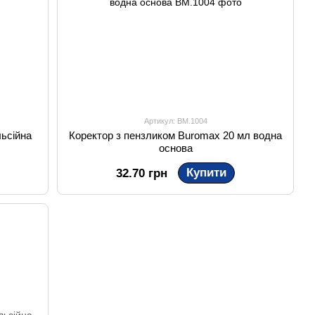
Артикул: BM.1004
ьсійна
Коректор з пензликом Buromax 20 мл водна
основа
Купити
32.70 грн