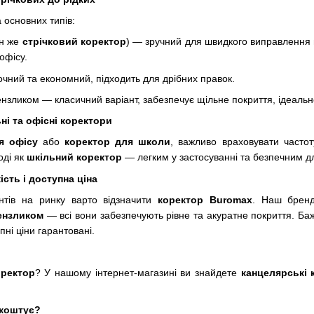
а основних типів:
ін же
стрічковий коректор
) — зручний для швидкого виправлення 
 офісу.
чний та економний, підходить для дрібних правок.
нзликом — класичний варіант, забезпечує щільне покриття, ідеальн
ні та офісні коректори
я офісу
або
коректор для школи
, важливо враховувати часто
оді як
шкільний коректор
— легким у застосуванні та безпечним дл
сть і доступна ціна
нтів на ринку варто відзначити
коректор Buromax
. Наш брен
ензликом
— всі вони забезпечують рівне та акуратне покриття. Б
пні ціни гарантовані.
оректор
? У нашому інтернет-магазині ви знайдете
канцелярські 
 коштує?