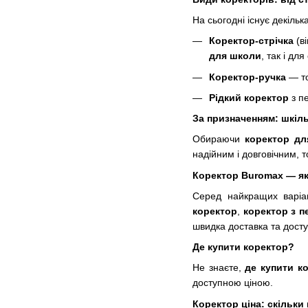
На сьогодні існує декільк
Коректор-стрічка
(в
для школи
, так і для
Коректор-ручка
— то
Рідкий коректор
з пе
За призначенням: шкіль
Обираючи
коректор дл
надійним і довговічним, т
Коректор Buromax — які
Серед найкращих варіа
коректор
,
коректор з п
швидка доставка та досту
Де купити коректор?
Не знаєте,
де купити к
доступною ціною.
Коректор ціна: скільки