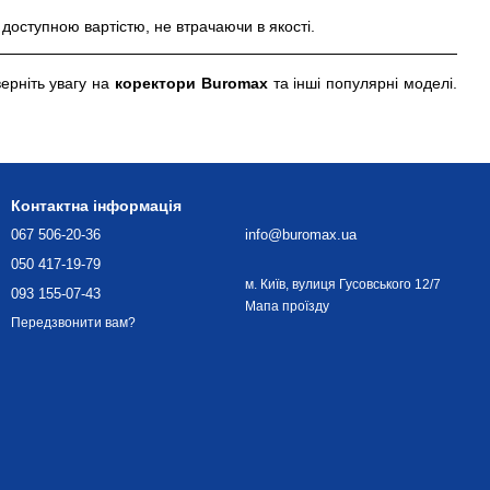
 доступною вартістю, не втрачаючи в якості.
верніть увагу на
коректори Buromax
та інші популярні моделі.
Контактна інформація
067 506-20-36
info@buromax.ua
050 417-19-79
м. Київ, вулиця Гусовського 12/7
093 155-07-43
Мапа проїзду
Передзвонити вам?