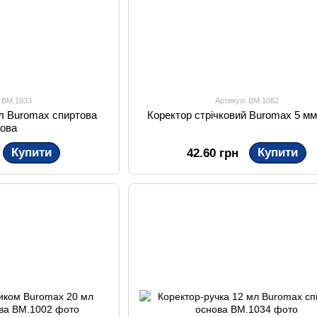
: BM.1033
Артикул: BM.1082
мл Buromax спиртова
Коректор стрічковий Buromax 5 мм
нова
Купити
Купити
42.60 грн