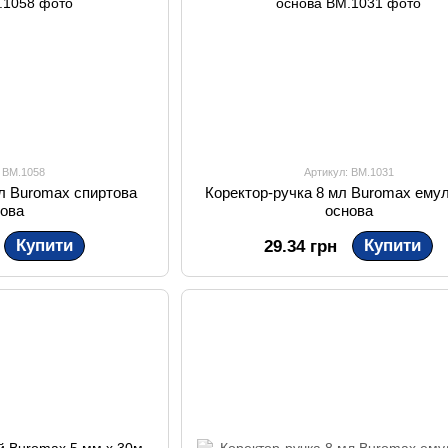
: BM.1058
Артикул: BM.1031
мл Buromax спиртова
Коректор-ручка 8 мл Buromax емул
нова
основа
Купити
Купити
29.34 грн