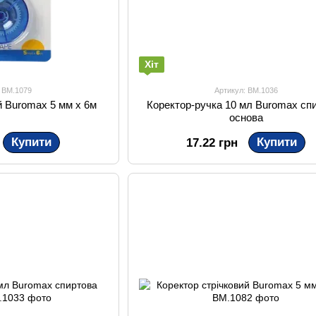
Хіт
: BM.1079
Артикул: BM.1036
й Buromax 5 мм х 6м
Коректор-ручка 10 мл Buromax сп
основа
Купити
Купити
17.22 грн