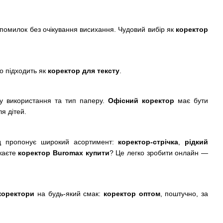
помилок без очікування висихання. Чудовий вибір як
коректор
о підходить як
коректор для тексту
.
ту використання та тип паперу.
Офісний коректор
має бути
я дітей.
д пропонує широкий асортимент:
коректор-стрічка
,
рідкий
ажаєте
коректор Buromax купити
? Це легко зробити онлайн —
коректори
на будь-який смак:
коректор оптом
, поштучно, за