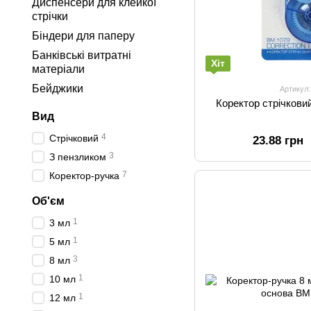
Диспенсери для клейкої
стрічки
Біндери для паперу
Банківські витратні
Хіт
матеріали
Бейджики
Артикул
Коректор стрічкови
Вид
4
Стрічковий
23.88 грн
3
З пензликом
7
Коректор-ручка
Об'єм
1
3 мл
1
5 мл
3
8 мл
1
10 мл
1
12 мл