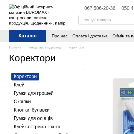
Перейти до основного контенту
067 506-20-36
050 4
Каталог
Про нас
Оплата і доставка
Обмін та 
Політика конфіденційності
Публічна 
Головна
Канцелярські дрібниці
Коректори
Коректори
Коректори
Клей
Гумки для грошей
Скріпки
Кнопки, булавки
Гумки для олівців
Клейка стрічка, скотч