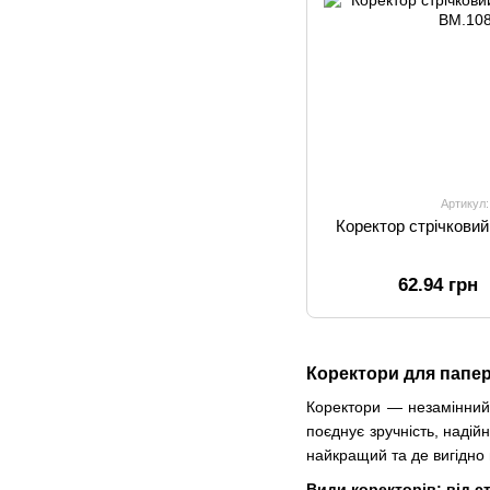
Артикул
Коректор стрічкови
62.94 грн
Коректори для папер
Коректори — незамінний 
поєднує зручність, надійн
найкращий та де вигідно
Види коректорів: від с