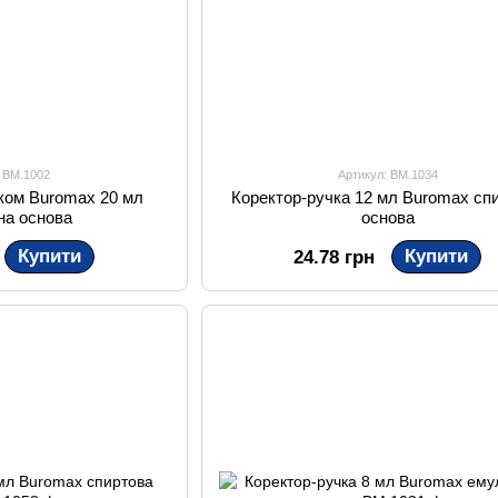
: BM.1002
Артикул: BM.1034
иком Buromax 20 мл
Коректор-ручка 12 мл Buromax сп
на основа
основа
Купити
Купити
24.78 грн