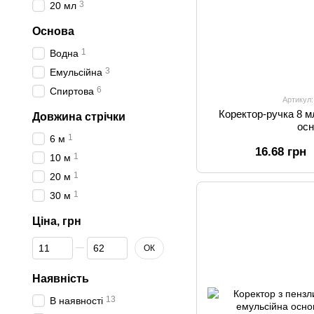
3
20 мл
Основа
1
Водна
3
Емульсійна
6
Спиртова
Артикул
Коректор-ручка 8 
Довжина стрічки
ос
1
6 м
16.68 грн
1
10 м
1
20 м
1
30 м
Ціна, грн
Від Ціна, грн
До Ціна, грн
ОК
Наявність
13
В наявності