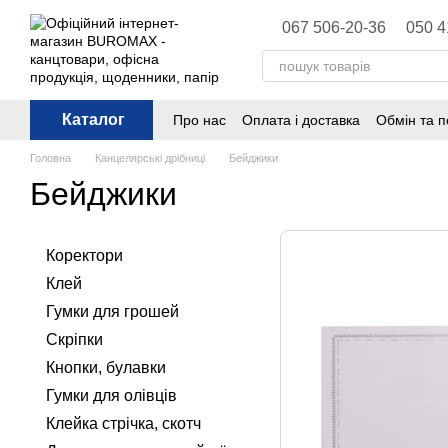
Перейти до основного контенту
067 506-20-36
050 4
Каталог
Про нас
Оплата і доставка
Обмін та 
Політика конфіденційності
Публічна 
Головна
Канцелярські дрібниці
Бейджики
Бейджики
Коректори
Клей
Гумки для грошей
Скріпки
Кнопки, булавки
Гумки для олівців
Клейка стрічка, скотч