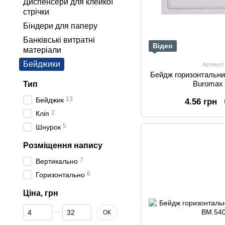
Диспенсери для клейкої
стрічки
Біндери для паперу
Банківські витратні
Відео
матеріали
Бейджики
Артикул
Бейдж горизонтальни
Buromax
Тип
13
Бейджик
4.56 грн
2
Кліп
5
Шнурок
Розміщення напису
7
Вертикально
6
Горизонтально
Ціна, грн
Від Ціна, грн
До Ціна, грн
ОК