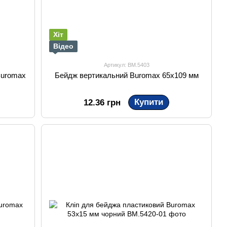
Хіт
Відео
Артикул: BM.5403
Buromax
Бейдж вертикальний Buromax 65х109 мм
Купити
12.36 грн