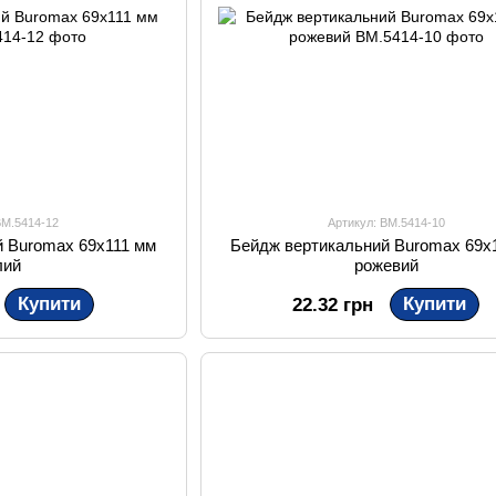
BM.5414-12
Артикул: BM.5414-10
й Buromax 69х111 мм
Бейдж вертикальний Buromax 69х
лий
рожевий
Купити
Купити
22.32 грн