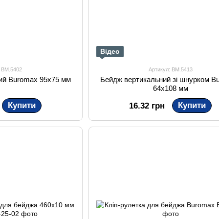
Відео
: BM.5402
Артикул: BM.5413
ий Buromax 95х75 мм
Бейдж вертикальний зі шнурком B
64х108 мм
Купити
Купити
16.32 грн