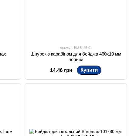
Артикул: BM.5425-01
max
Шнурок з карабіном для бейджа 460х10 мм
чорний
Купити
14.46 грн