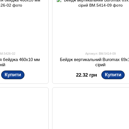
BM.5426-02
Артикул: BM.5414-09
ля бейджа 460х10 мм
Бейдж вертикальний Buromax 69х
ній
сірий
Купити
Купити
22.32 грн