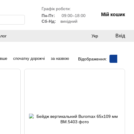
Графік роботи:
Мій кошик
Пн-Пт:
09:00–18:00
Сб-Нд:
вихідний
Вхід
лог
Укр
евше
спочатку дорожчі
за назвою
Відображення: