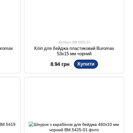
Артикул: BM.5420-01
uromax
Кліп для бейджа пластиковий Buromax
53x15 мм чорний
Купити
8.94 грн