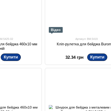
Відео
BM.5425-02
Артикул: BM.5419
для бейджа 460х10 мм
Кліп-рулетка для бейджа Buro
ній
Купити
Купити
32.34 грн