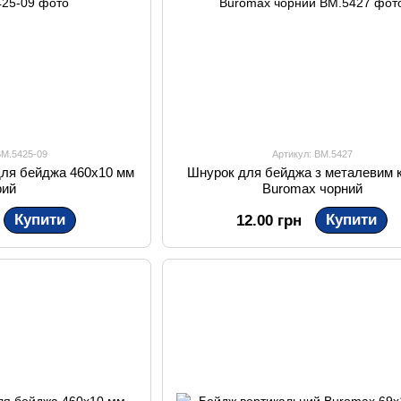
BM.5425-09
Артикул: BM.5427
для бейджа 460х10 мм
Шнурок для бейджа з металевим 
рий
Buromax чорний
Купити
Купити
12.00 грн