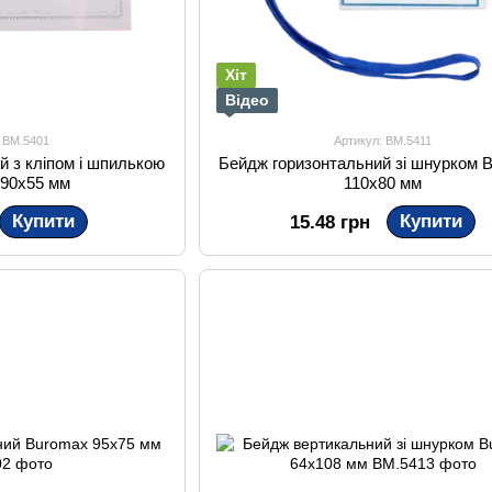
Хіт
Відео
: BM.5401
Артикул: BM.5411
й з кліпом і шпилькою
Бейдж горизонтальний зі шнурком 
 90х55 мм
110х80 мм
Купити
Купити
15.48 грн