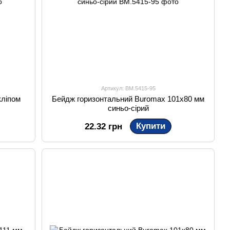
Артикул: BM.5415-95
кліпом
Бейдж горизонтальний Buromax 101х80 мм
синьо-сірий
Купити
22.32 грн