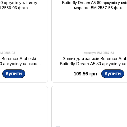
BM.2586-03
Артикул: BM.2587-53
в Buromax Arabeski
Зошит для записів Buromax Arab
80 аркушів у клітинку
Butterfly Dream A5 80 аркушів у кл
о-синя
маренго
Купити
Купити
109.56 грн