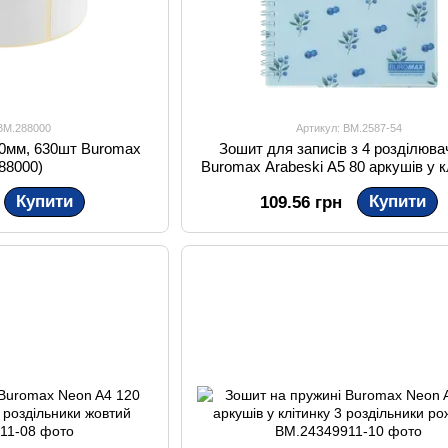
 BM.288000
Артикул: BM.2587-54
40мм, 630шт Buromax
Зошит для записів з 4 розділюв
88000)
Buromax Arabeski A5 80 аркушів у к
Купити
Купити
109.56 грн