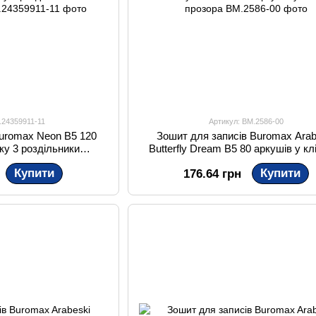
.24359911-11
Артикул: BM.2586-00
Buromax Neon B5 120
Зошит для записів Buromax Arab
нку 3 роздільники
Butterfly Dream B5 80 аркушів у кл
анчевий
прозора
Купити
Купити
176.64 грн