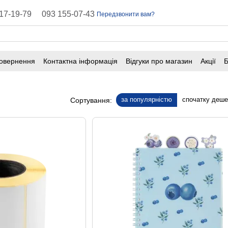
17-19-79
093 155-07-43
Передзвонити вам?
повернення
Контактна інформація
Відгуки про магазин
Акції
Б
оферта
Поширені запитання
за популярністю
спочатку деш
Сортування: