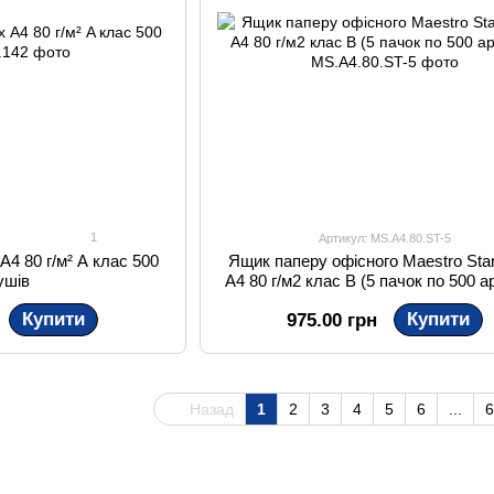
1
Артикул: MS.A4.80.ST-5
А4 80 г/м² A клас 500
Ящик паперу офісного Maestro Sta
ушів
A4 80 г/м2 клас В (5 пачок по 500 а
Купити
Купити
975.00 грн
Назад
1
2
3
4
5
6
...
6