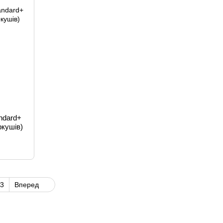
ndard+
ркушів)
3
Вперед