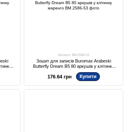
Артикул: BM.2586-53
eski
Зошит для записів Buromax Arabeski
ітинку
Butterfly Dream B5 80 аркушів у клітинку
маренго
Купити
176.64 грн