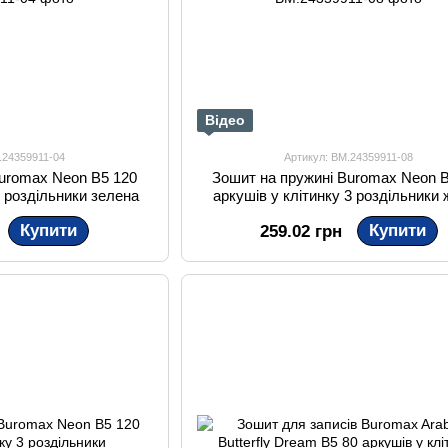
Відео
.24359911-04
Артикул: BM.24359911-08
Buromax Neon B5 120
Зошит на пружині Buromax Neon B
3 роздільники зелена
аркушів у клітинку 3 роздільники
Купити
Купити
259.02 грн