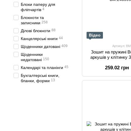
Блоки паперу для
4
фліпчартів
Блокноти та
258
записники
88
Ділові блокноти
Відео
44
Канцелярські книги
409
Артикул: BM
Щоденники датовані
Зошит на пружині 
Щоденники
аркушів у клітинку 
150
недатовані
259.02 грн
45
Календарі та планінги
Бухгалтерські книги,
13
бланки, форми