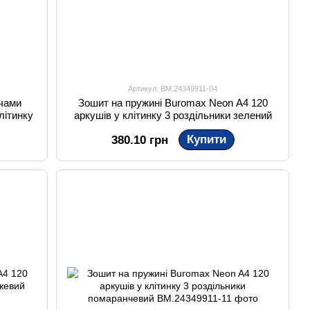
Артикул: BM.24349911-04
ачами
Зошит на пружині Buromax Neon A4 120
літинку
аркушів у клітинку 3 роздільники зелений
Купити
380.10 грн