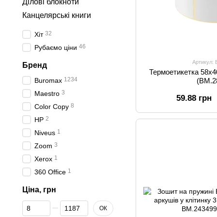
Ділові блокноти
Канцелярські книги
32
Хіт
46
Рубаємо ціни
Артикул:
Бренд
Термоетикетка 58x
1234
(BM.2
Buromax
3
Maestro
59.88 грн
8
Color Copy
2
HP
1
Niveus
3
Zoom
1
Xerox
1
360 Office
Ціна, грн
Від Ціна, грн
До Ціна, грн
ОК