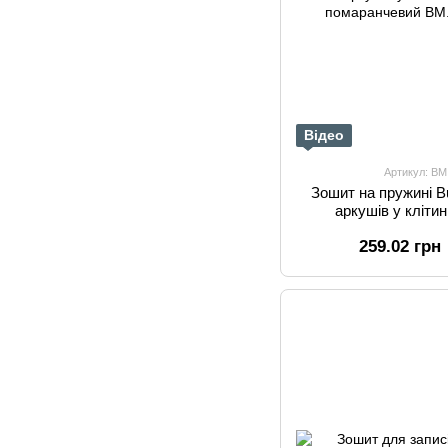
Відео
Артикул: BM
Зошит на пружині 
аркушів у кліти
помар
259.02 грн