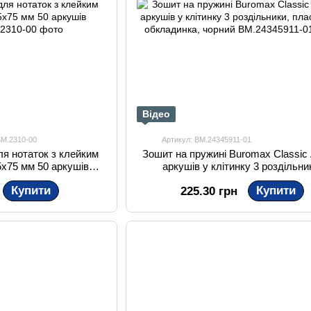
Відео
BM.2310-00
Артикул: BM.24345911-01
ля нотаток з клейким
Зошит на пружині Buromax Classic
x75 мм 50 аркушів
аркушів у клітинку 3 роздільни
зорий
пластикова обкладинка, чорн
Купити
Купити
225.30 грн