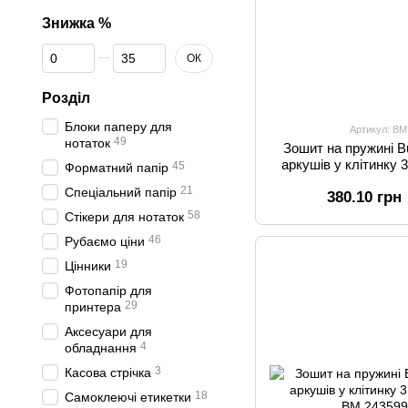
Знижка %
Від Знижка %
До Знижка %
ОК
Розділ
Блоки паперу для
Артикул: BM
49
нотаток
Зошит на пружині 
аркушів у клітинку 
45
Форматний папір
21
Спеціальний папір
380.10 грн
58
Стікери для нотаток
46
Рубаємо ціни
19
Цінники
Фотопапір для
29
принтера
Аксесуари для
4
обладнання
3
Касова стрічка
18
Самоклеючі етикетки