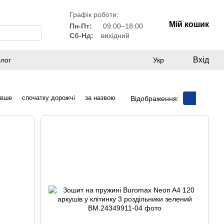
Графік роботи:
Мій кошик
Пн-Пт:
09:00–18:00
Сб-Нд:
вихідний
Вхід
лог
Укр
евше
спочатку дорожчі
за назвою
Відображення: