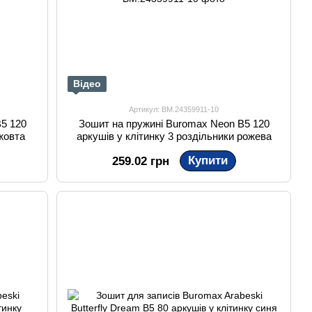
Відео
Артикул: BM.24359911-10
5 120
Зошит на пружині Buromax Neon B5 120
 жовта
аркушів у клітинку 3 роздільники рожева
Купити
259.02 грн