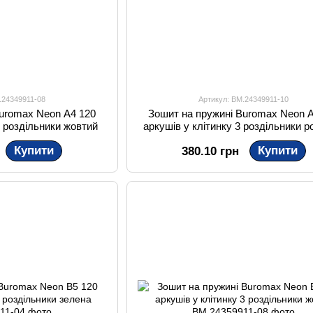
.24349911-08
Артикул: BM.24349911-10
Buromax Neon A4 120
Зошит на пружині Buromax Neon A
3 роздільники жовтий
аркушів у клітинку 3 роздільники 
Купити
Купити
380.10 грн