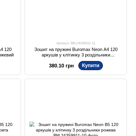
Артикул: BM.24349911-11
4 120
Зошит на пружині Buromax Neon A4 120
рожевий
аркушів у клітинку 3 роздільники
помаранчевий
Купити
380.10 грн