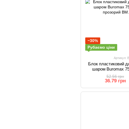
−30%
Рубаємо ціни
Артикул: 
Блок пластиковий д
шаром Buromax 75
про
52.56 грн
36.79 грн