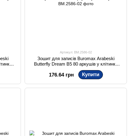
Артикул: BM.2586-02
eski
Зошит для записів Buromax Arabeski
ітинку
Butterfly Dream B5 80 аркушів у клітинку
синя
Купити
176.64 грн