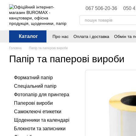
Перейти до основного контенту
067 506-20-36
050 4
Каталог
Про нас
Оплата і доставка
Обмін та 
Політика конфіденційності
Публічна 
Головна
Папір та паперові вироби
Папір та паперові вироби
Форматний папір
Спеціальний папір
Фотопапір для принтера
Паперові вироби
Самоклеючі етикетки
Щоденники та календарі
Блокноти та записники