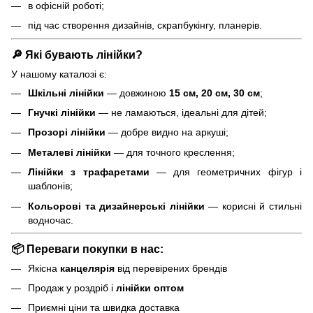
в офісній роботі;
під час створення дизайнів, скрапбукінгу, планерів.
🔎 Які бувають лінійки?
У нашому каталозі є:
Шкільні лінійки
— довжиною
15 см, 20 см, 30 см
;
Гнучкі лінійки
— не ламаються, ідеальні для дітей;
Прозорі лінійки
— добре видно на аркуші;
Металеві лінійки
— для точного креслення;
Лінійки з трафаретами
— для геометричних фігур і
шаблонів;
Кольорові та дизайнерські лінійки
— корисні й стильні
водночас.
📦 Переваги покупки в нас:
Якісна
канцелярія
від перевірених брендів
Продаж у роздріб і
лінійки оптом
Приємні ціни та швидка доставка