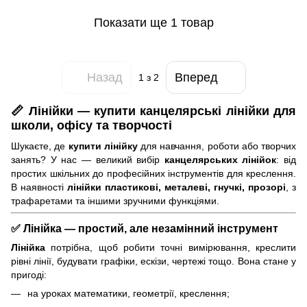
Показати ще 1 товар
Назад
Вперед
1
з 2
📏 Лінійки — купити канцелярські лінійки для
школи, офісу та творчості
Шукаєте, де
купити лінійку
для навчання, роботи або творчих
занять? У нас — великий вибір
канцелярських лінійок
: від
простих шкільних до професійних інструментів для креслення.
В наявності
лінійки пластикові, металеві, гнучкі, прозорі
, з
трафаретами та іншими зручними функціями.
✅ Лінійка — простий, але незамінний інструмент
Лінійка
потрібна, щоб робити точні вимірювання, креслити
рівні лінії, будувати графіки, ескізи, чертежі тощо. Вона стане у
пригоді:
на уроках математики, геометрії, креслення;