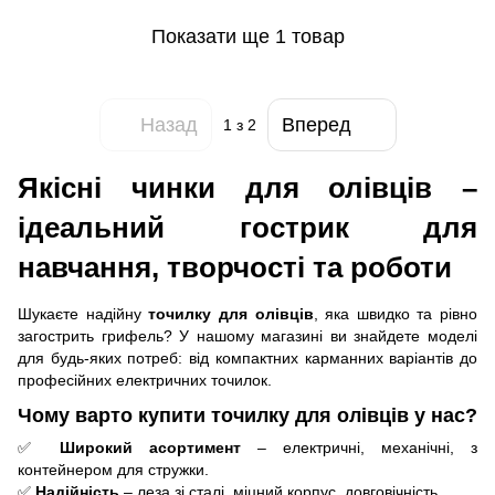
Показати ще 1 товар
Назад
Вперед
1
з 2
Якісні чинки для олівців –
ідеальний гострик для
навчання, творчості та роботи
Шукаєте надійну
точилку для олівців
, яка швидко та рівно
загострить грифель? У нашому магазині ви знайдете моделі
для будь-яких потреб: від компактних карманних варіантів до
професійних електричних точилок.
Чому варто купити точилку для олівців у нас?
✅
Широкий асортимент
– електричні, механічні, з
контейнером для стружки.
✅
Надійність
– леза зі сталі, міцний корпус, довговічність.