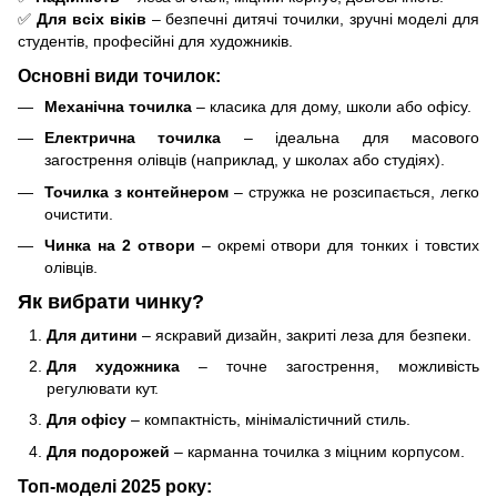
✅
Для всіх віків
– безпечні дитячі точилки, зручні моделі для
студентів, професійні для художників.
Основні види точилок:
Механічна точилка
– класика для дому, школи або офісу.
Електрична точилка
– ідеальна для масового
загострення олівців (наприклад, у школах або студіях).
Точилка з контейнером
– стружка не розсипається, легко
очистити.
Чинка на 2 отвори
– окремі отвори для тонких і товстих
олівців.
Як вибрати чинку?
Для дитини
– яскравий дизайн, закриті леза для безпеки.
Для художника
– точне загострення, можливість
регулювати кут.
Для офісу
– компактність, мінімалістичний стиль.
Для подорожей
– карманна точилка з міцним корпусом.
Топ-моделі 2025 року: