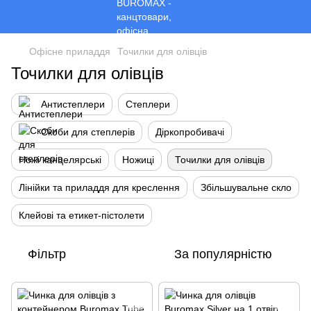
Офісне приладдя
Точилки для олівців
Точилки для олівців
Антистеплери
Степлери
Скоби для степлерів
Діркопробивачі
Ножі канцелярські
Ножиці
Точилки для олівців
Лінійки та приладдя для креслення
Збільшувальне скло
Клейові та етикет-пістолети
Фільтр
За популярністю