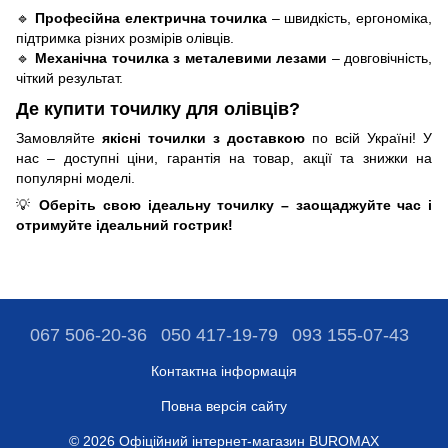
🔹
Професійна електрична точилка
– швидкість, ергономіка,
підтримка різних розмірів олівців.
🔹
Механічна точилка з металевими лезами
– довговічність,
чіткий результат.
Де купити точилку для олівців?
Замовляйте
якісні точилки з доставкою
по всій Україні! У
нас – доступні ціни, гарантія на товар, акції та знижки на
популярні моделі.
💡
Оберіть свою ідеальну точилку – заощаджуйте час і
отримуйте ідеальний гострик!
067 506-20-36
050 417-19-79
093 155-07-43
Контактна інформація
Повна версія сайту
© 2026 Офіційний інтернет-магазин BUROMAX