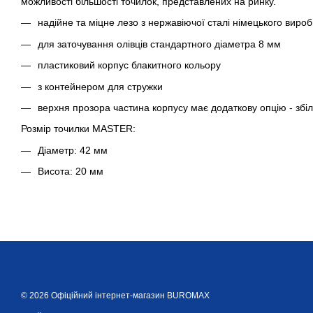
можливості більшості точилок, представлених на ринку.
надійне та міцне лезо з нержавіючої сталі німецького виро
для заточування олівців стандартного діаметра 8 мм
пластиковий корпус блакитного кольору
з контейнером для стружки
верхня прозора частина корпусу має додаткову опцію - збі
Розмір точилки MASTER:
Діаметр: 42 мм
Висота: 20 мм
© 2026 Офіційний інтернет-магазин BUROMAX