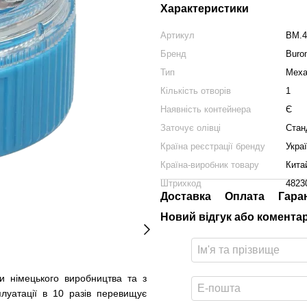
Характеристики
Артикул
BM.4
Бренд
Buro
Тип
Меха
Кількість отворів
1
Наявність контейнера
Є
Заточує олівці
Стан
Країна реєстрації бренду
Укра
Країна-виробник товару
Кита
Штрихкод
4823
Доставка
Оплата
Гара
Новий відгук або комента
и німецького виробництва та з
луатації в 10 разів перевищує