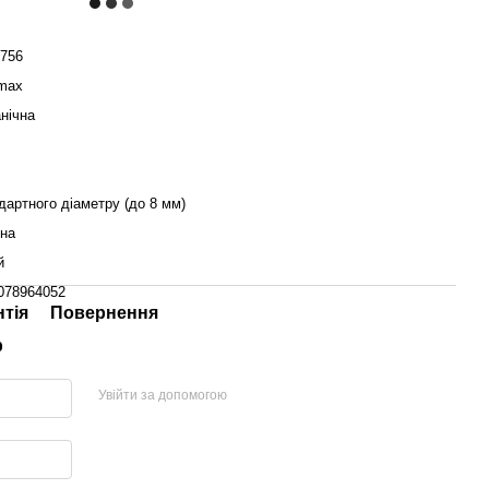
756
max
нічна
дартного діаметру (до 8 мм)
їна
й
078964052
нтія
Повернення
р
Увійти за допомогою