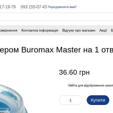
17-19-79
093 155-07-43
Передзвонити вам?
повернення
Контактна інформація
Відгуки про магазин
Акції
Б
оферта
Поширені запитання
нером Buromax Master на 1 от
36.60 грн
Увійти
для відображення накоп
%
Купити