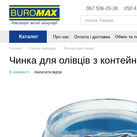
Перейти до основного контенту
067 506-20-36
050 4
Каталог
Про нас
Оплата і доставка
Обмін та 
Політика конфіденційності
Публічна 
Головна
Офісне приладдя
Точилки для олівців
Чинка для олівців з контей
В наявності
Написати відгук