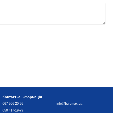
Контактна інформація
067 506-20-36
info@buromax.ua
050 417-19-79