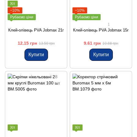
Хіт
−10%
−10%
Рубаємо ціни
Рубаємо ціни
1
Клей-олівець PVA Jobmax 21г
Клей-олівець PVA Jobmax 15г
12.15 грн
9.61 грн
13.50 грн
10.68 грн
Купити
Купити
Хіт
Хіт