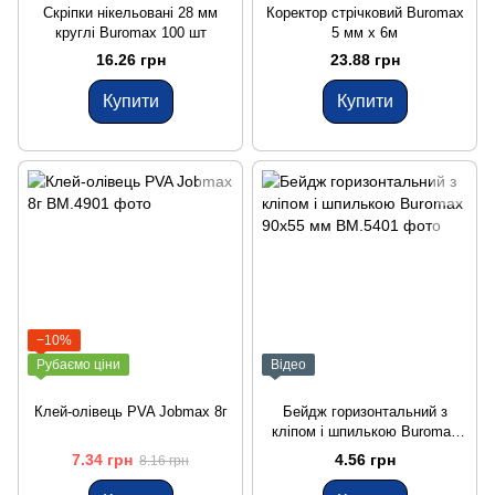
Скріпки нікельовані 28 мм
Коректор стрічковий Buromax
круглі Buromax 100 шт
5 мм х 6м
16.26 грн
23.88 грн
Купити
Купити
−10%
Рубаємо ціни
Відео
Клей-олівець PVA Jobmax 8г
Бейдж горизонтальний з
кліпом і шпилькою Buromax
90х55 мм
7.34 грн
4.56 грн
8.16 грн