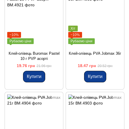
Хіт
−10%
−10%
Рубаємо ціни
Рубаємо ціни
Клей-олівець Buromax Pastel
Клей-олівець PVA Jobmax 36г
10 г PVP асорті
19.76 грн
18.47 грн
21.96 грн
20.52 грн
Купити
Купити