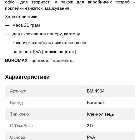
офісі, для творчості, а також для виробничих потреб -
поклейки етикеток, маркування.
Характеристики:
маса 21 грам
для склеювання паперу, картону
ковпачок запобігає висиханню клею
на основі PVA (полівінілацетат)
BUROMAX
- це якість і надійність!
Характеристики
Артикул
BM.4904
Бренд
Buromax
Тип клею
Клей-олівець
Об'єм/Вага
21г
Основа
PVA