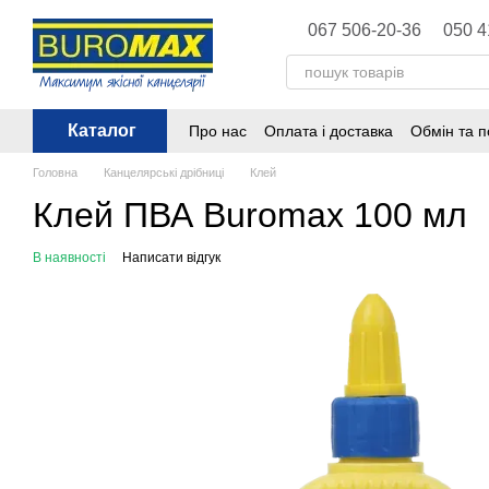
Перейти до основного контенту
067 506-20-36
050 4
Каталог
Про нас
Оплата і доставка
Обмін та 
Політика конфіденційності
Публічна 
Головна
Канцелярські дрібниці
Клей
Клей ПВА Buromax 100 мл
В наявності
Написати відгук