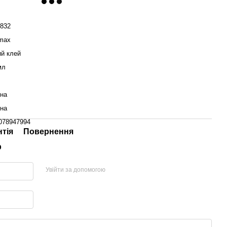
832
max
ий клей
мл
їна
їна
078947994
нтія
Повернення
р
Увійти за допомогою