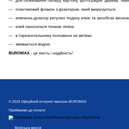
для склеювання паперу, картону, фотографій, дерева, ткан
пластиковий флакон з дозатором, який викручується
ковпачок-дозатор регулює подачу клею та запобігає висих
клей наноситься тонкою лінією
в горизонтальному положенні не витікає
змивається водою
BUROMAX
- це якість і надійність!
© 2026 Офіційний інтернет-магазин BUROMAX
Приймаємо до оплати
Мобільна версія