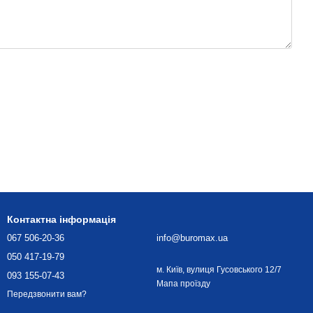
Контактна інформація
067 506-20-36
info@buromax.ua
050 417-19-79
м. Київ, вулиця Гусовського 12/7
093 155-07-43
Мапа проїзду
Передзвонити вам?