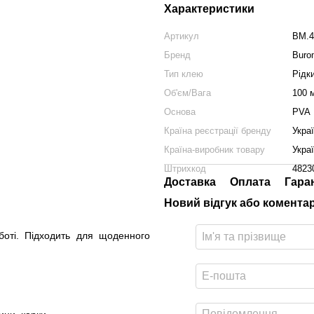
Характеристики
Артикул
BM.4
Бренд
Buro
Тип клею
Рідк
Об'єм/Вага
100 
Основа
PVA
Країна реєстрації бренду
Укра
Країна-виробник товару
Укра
Штрихкод
4823
Доставка
Оплата
Гара
Новий відгук або комента
оті. Підходить для щоденного