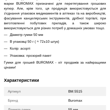
марки BUROMAX призначені для перетягування грошових
купюр. Але, крім того, ця продукція використовується для
з'єднання упаковок медикаментів в аптеках та на виробництві,
фасування канцелярських інструментів, дрібної торгівлі, при
виготовленні побутових приладів, а також широко
використовуються для різних потреб у домашніх умовах тощо.
Діаметр гумки 50 мм
В упаковці 50 г ( ≈ 72±10 штук)
Колір: асорті
Упаковка: прозорий пакет
Гумки для грошей BUROMAX - хіт продажів за найкращими
цінами!
Характеристики
Артикул
BM.5515
Бренд
Buromax
Діаметр гумки
55 мм