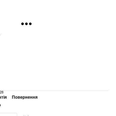
T
28
нтія
Повернення
р