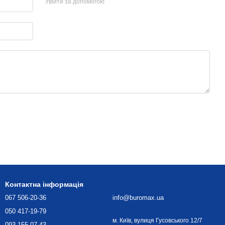
Увійти за допомогою
Контактна інформація
067 506-20-36
info@buromax.ua
050 417-19-79
м. Київ, вулиця Гусовського 12/7
093 155-07-43