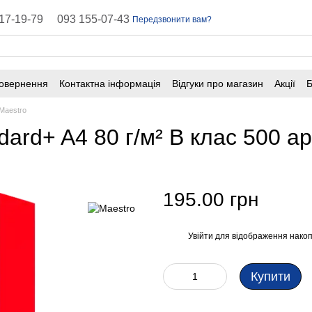
17-19-79
093 155-07-43
Передзвонити вам?
повернення
Контактна інформація
Відгуки про магазин
Акції
Б
оферта
Поширені запитання
Maestro
dard+ A4 80 г/м² B клас 500 а
195.00 грн
Увійти
для відображення накоп
%
Купити