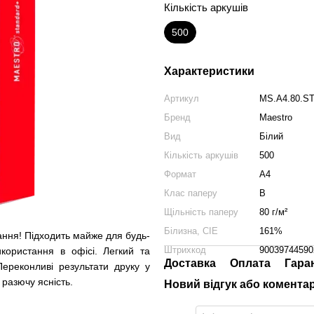
Кількість аркушів
500
Характеристики
Артикул
MS.A4.80.S
Бренд
Maestro
Вид
Білий
Кількість аркушів
500
Формат
A4
Клас паперу
B
Щільність паперу
80 г/м²
Білизна, CIE
161%
ання! Підходить майже для будь-
Штрихкод
90039744590
користання в офісі. Легкий та
Доставка
Оплата
Гара
ереконливі результати друку у
 разючу ясність.
Новий відгук або комента