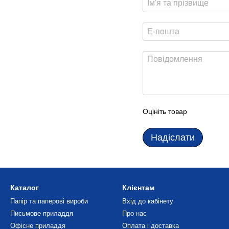
Оцініть товар
Надіслати
Каталог
Клієнтам
Папір та паперові вироби
Вхід до кабінету
Письмове приладдя
Про нас
Офісне приладдя
Оплата і доставка