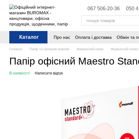
Перейти до основного контенту
067 506-20-36
050 4
Каталог
Про нас
Оплата і доставка
Обмін та 
Політика конфіденційності
Публічна 
Головна
Папір та паперові вироби
Форматний папір
Форматний папір 
Папір офісний Maestro Stan
В наявності
Написати відгук