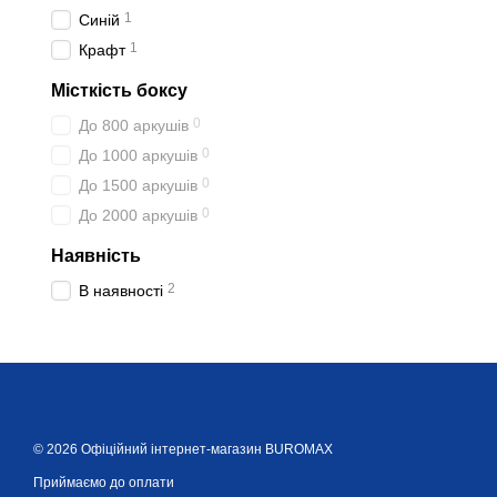
1
Синій
1
Крафт
Місткість боксу
0
До 800 аркушів
0
До 1000 аркушів
0
До 1500 аркушів
0
До 2000 аркушів
Наявність
2
В наявності
© 2026 Офіційний інтернет-магазин BUROMAX
Приймаємо до оплати