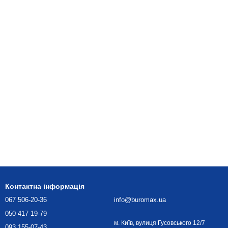
Контактна інформація
067 506-20-36
info@buromax.ua
050 417-19-79
м. Київ, вулиця Гусовського 12/7
093 155-07-43