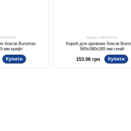
BM.3270-34
Артикул: BM.3270-02
их боксів Buromax
Короб для архівних боксів Bur
65 мм крафт
560х380х265 мм синій
Купити
Купити
153.06 грн