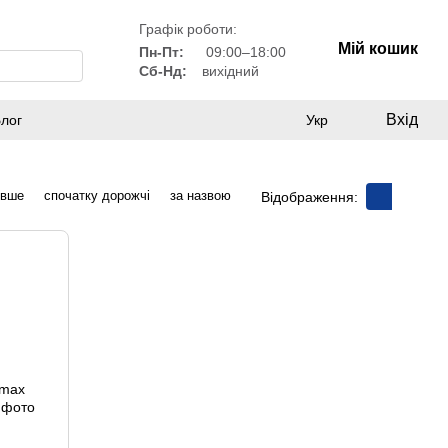
Графік роботи:
Мій кошик
Пн-Пт:
09:00–18:00
Сб-Нд:
вихідний
Вхід
лог
Укр
евше
спочатку дорожчі
за назвою
Відображення: