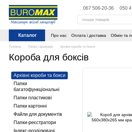
Перейти до основного контенту
067 506-20-36
050 4
Каталог
Про нас
Оплата і доставка
Обмін та 
Політика конфіденційності
Публічна 
Головна
Папки і архівація
Архівні короби та бокси
Короба для боксів
Архівні короби та бокси
Папки
багатофункціональні
Папки пластикові
Папки картонні
Файли для документів
Папки-реєстратори
Індекс-розділювачі