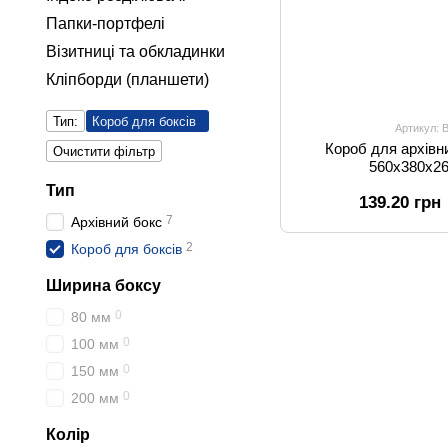
Папки-портфелі
Візитниці та обкладинки
Кліпборди (планшети)
Тип:
Короб для боксів
Артикул: 
Короб для архівн
Очистити фільтр
560х380х2
Тип
139.20 грн
7
Архівний бокс
2
Короб для боксів
Ширина боксу
0
80 мм
0
100 мм
0
150 мм
0
200 мм
Колір