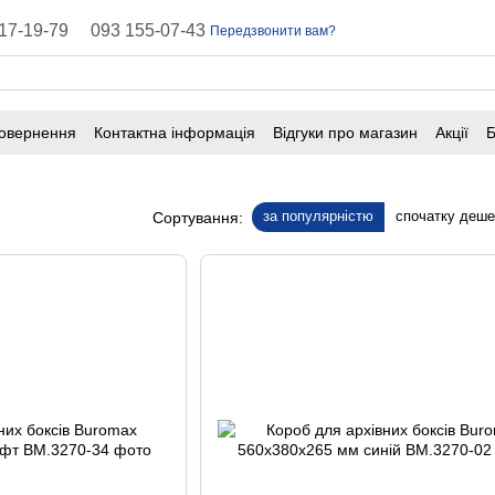
17-19-79
093 155-07-43
Передзвонити вам?
повернення
Контактна інформація
Відгуки про магазин
Акції
Б
оферта
Поширені запитання
за популярністю
спочатку деш
Сортування: