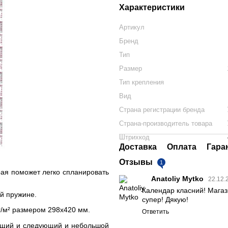
Характеристики
Артикул
Бренд
Тип
Размер
Тип крепления
Вид
Страна регистрации бренда
Страна-производитель товара
Штрихкод
Доставка
Оплата
Гара
Отзывы
1
рая поможет легко спланировать
Anatoliy Mytko
22.12.
Календар класний! Магази
й пружине.
супер! Дякую!
г/м² размером 298х420 мм.
Ответить
дущий и следующий и небольшой