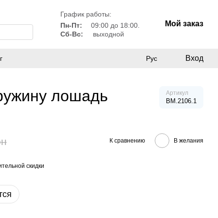
График работы:
Мой заказ
Пн-Пт:
09:00 до 18:00.
Сб-Вс:
выходной
Вход
г
Рус
пружину лошадь
Артикул
BM.2106.1
рн
К сравнению
В желания
тельной скидки
тся