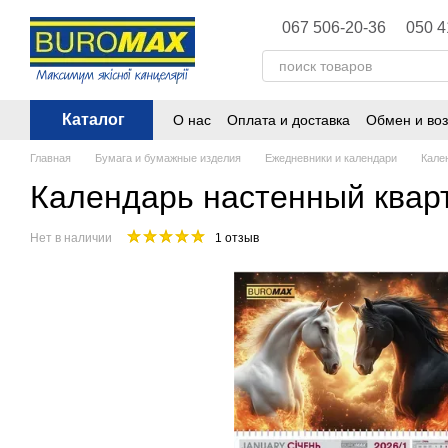
Перейти к основному контенту
067 506-20-36
050 4
Каталог
О нас
Оплата и доставка
Обмен и воз
Политика конфиденциальности
Публ
Главная
Бумага и бумажные изделия
Ежедневники и календари
Кале
Календарь настенный квар
Нет в наличии
1 отзыв