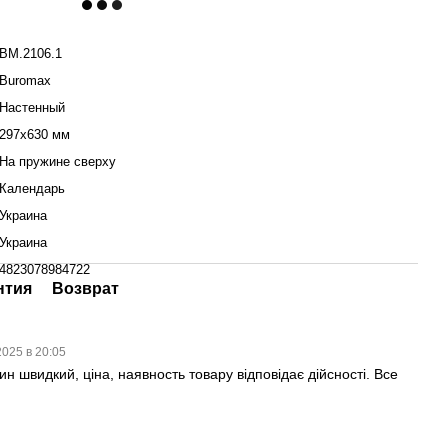
BM.2106.1
Buromax
Настенный
297х630 мм
На пружине сверху
Календарь
Украина
Украина
4823078984722
нтия
Возврат
2025 в 20:05
н швидкий, ціна, наявность товару відповідає дійсності. Все