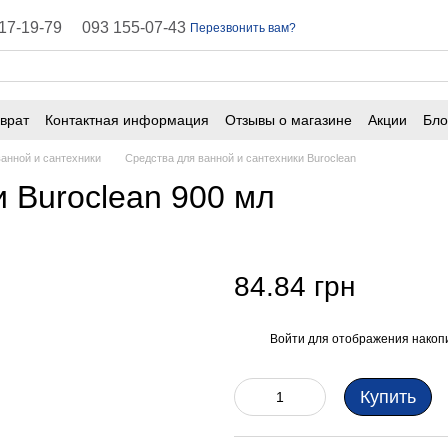
17-19-79
093 155-07-43
Перезвонить вам?
врат
Контактная информация
Отзывы о магазине
Акции
Бло
ичная оферта
Часто задаваемые вопросы
ванной и сантехники
Средства для ванной и сантехники Buroclean
и Buroclean 900 мл
84.84 грн
Войти
для отображения накопи
%
Купить