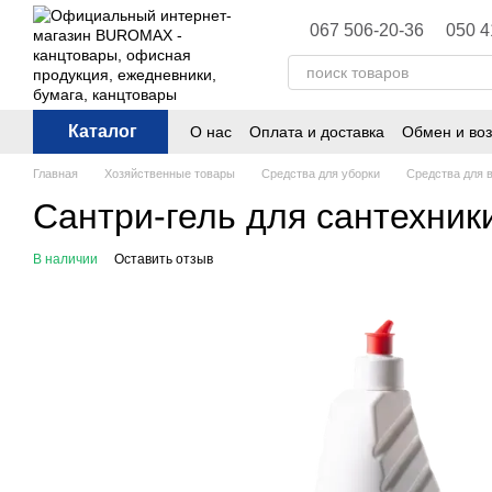
Перейти к основному контенту
067 506-20-36
050 4
Каталог
О нас
Оплата и доставка
Обмен и воз
Политика конфиденциальности
Публ
Главная
Хозяйственные товары
Средства для уборки
Средства для 
Сантри-гель для сантехник
В наличии
Оставить отзыв