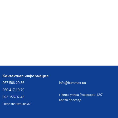
Контактная информация
067 506-20-36
info@buromax.ua
050 417-19-79
г. Киев, улица Гусовского 12/7
093 155-07-43
Карта проезда
Перезвонить вам?