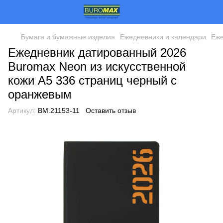
Бумага и бумажные изделия
Ежедневники и календари
Еже
Ежедневник датированный 2026
Buromax Neon из искусственной
кожи А5 336 страниц черный с
оранжевым
Артикул:
BM.21153-11
Оставить отзыв