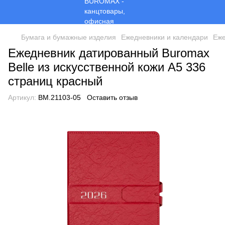
Бумага и бумажные изделия
Ежедневники и календари
Еже
Ежедневник датированный Buromax
Belle из искусственной кожи А5 336
страниц красный
Артикул:
BM.21103-05
Оставить отзыв