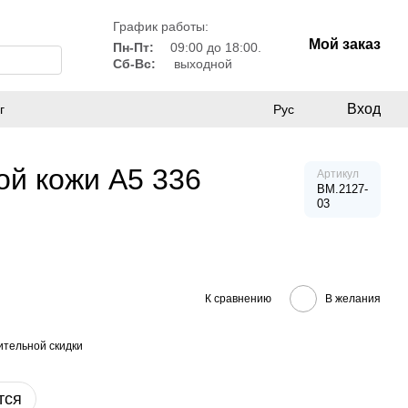
График работы:
Мой заказ
Пн-Пт:
09:00 до 18:00.
Сб-Вс:
выходной
Вход
г
Рус
ой кожи А5 336
Артикул
BM.2127-
03
К сравнению
В желания
тельной скидки
тся