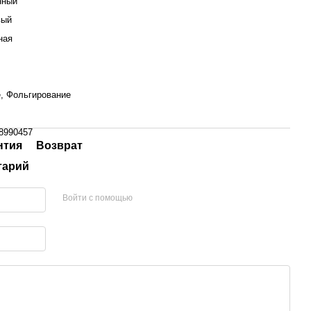
нный
вый
ная
, Фольгирование
8990457
нтия
Возврат
тарий
Войти с помощью