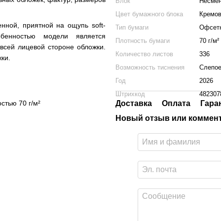
Блок
Несме
Цвет бумажного блока
Кремо
нной, приятной на ощупь soft-
Тип бумаги
Офсет
бенностью модели является
Плотность бумаги
70 г/м²
всей лицевой стороне обложки.
Количество листов
336
ки.
Возможность тиснения
Слепое
Год
2026
Штрихкод
482307
стью 70 г/м²
Доставка
Оплата
Гара
Новый отзыв или коммен