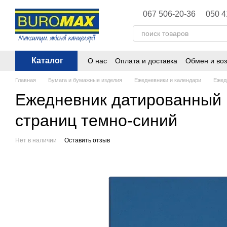
Перейти к основному контенту
067 506-20-36
050 4
Каталог
О нас
Оплата и доставка
Обмен и воз
Политика конфиденциальности
Публ
Главная
Бумага и бумажные изделия
Ежедневники и календари
Ежед
Ежедневник датированный B
страниц темно-синий
Нет в наличии
Оставить отзыв