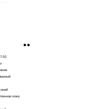
7-03
ax
евник
ванный
синий
твенная кожа