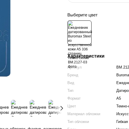
Выберите цвет
Характеристики
Артикул
BM.212
Бренд
Burom
Вид
Ежедн
Тип
Датиро
Формат
А5
Цвет
Темно-
Материал обложки
Искусс
Тип обложки
Гибкая
зных обложек, фактур, размеров