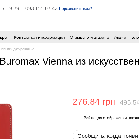
17-19-79
093 155-07-43
Перезвонить вам?
врат
Контактная информация
Отзывы о магазине
Акции
Бло
ичная оферта
Часто задаваемые вопросы
невники датированые
uromax Vienna из искусствен
276.84 грн
495.5
Войти
для отображения накопи
%
Сообщить, когда появи