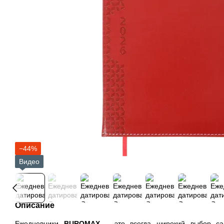
−44%
Видео
Описание
Ежедневники
BUROMAX
– это всегда широкий выбор са