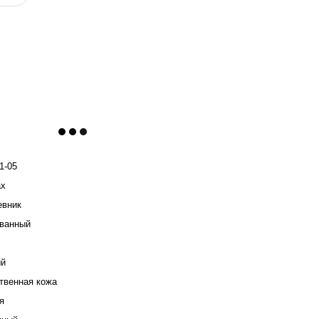
1-05
ax
евник
ванный
ый
твенная кожа
я