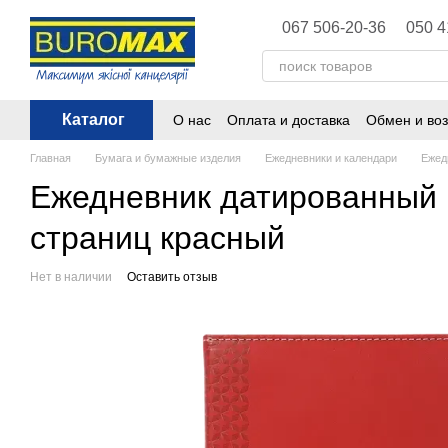
Перейти к основному контенту
067 506-20-36
050 4
Каталог
О нас
Оплата и доставка
Обмен и воз
Политика конфиденциальности
Публ
Главная
Бумага и бумажные изделия
Ежедневники и календари
Ежед
Ежедневник датированный B
страниц красный
Нет в наличии
Оставить отзыв