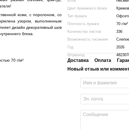
Блок
Несме
ателя!
Цвет бумажного блока
Кремо
ственной кожи, с поролоном, со
Тип бумаги
Офсет
ормлена узором, выполненным
Плотность бумаги
70 г/м²
олняет дизайн декоративный шов
Количество листов
336
нутреннего блока.
Возможность тиснения
Слепое
Год
2026
Штрихкод
482307
стью 70 г/м²
Доставка
Оплата
Гара
Новый отзыв или коммен