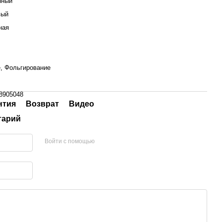
нный
вый
ная
, Фольгирование
8905048
нтия
Возврат
Видео
тарий
Войти с помощью