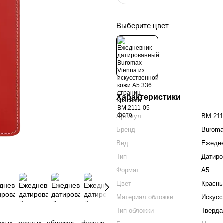
Выберите цвет
Характеристики
Артикул
BM.211
Бренд
Burom
Вид
Ежедн
Тип
Датиро
Формат
А5
Цвет
Красн
Материал обложки
Искусс
Тип обложки
Тверда
мых разных обложек, фактур,