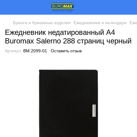
Бумага и бумажные изделия
Ежедневники и календари
Еже
Ежедневник недатированный А4
Buromax Salerno 288 страниц черный
Артикул:
BM.2099-01
Оставить отзыв