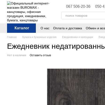
Перейти к основному контенту
067 506-20-36
050 4
Каталог
О нас
Оплата и доставка
Обмен и воз
Политика конфиденциальности
Публ
Главная
Бумага и бумажные изделия
Ежедневники и календари
Ежед
Ежедневник недатированны
Нет в наличии
Оставить отзыв