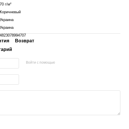
70 г/м²
Коричневый
Украина
Украина
4823078994707
нтия
Возврат
тарий
Войти с помощью