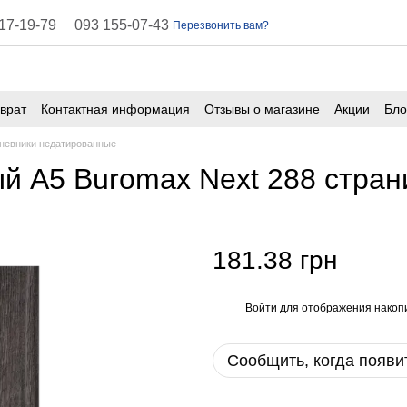
17-19-79
093 155-07-43
Перезвонить вам?
врат
Контактная информация
Отзывы о магазине
Акции
Бло
ичная оферта
Часто задаваемые вопросы
невники недатированные
й А5 Buromax Next 288 стран
181.38 грн
Войти
для отображения накопи
%
Сообщить, когда появи