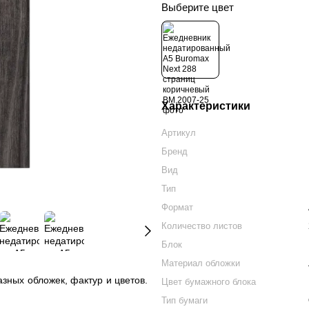
Выберите цвет
Характеристики
Артикул
Бренд
Вид
Тип
Формат
Количество листов
Блок
Материал обложки
зных обложек, фактур и цветов.
Цвет бумажного блока
Тип бумаги