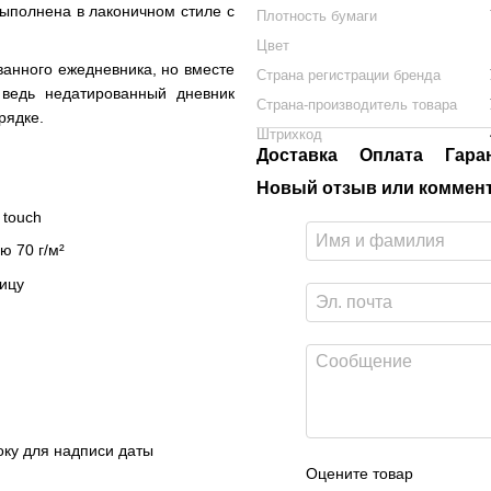
ыполнена в лаконичном стиле с
Плотность бумаги
Цвет
анного ежедневника, но вместе
Страна регистрации бренда
 ведь недатированный дневник
Страна-производитель товара
рядке.
Штрихкод
Доставка
Оплата
Гара
Новый отзыв или коммен
 touch
ю 70 г/м²
ицу
оку для надписи даты
Оцените товар