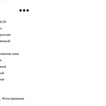
6-05
ax
дельник
ванный
твенная кожа
я
нный
вый
ная
, Фольгирование