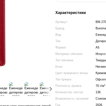
Характеристики
Артикул
BM.270
Бренд
Burom
Вид
Ежене
Тип
Датиро
Формат
А5
Материал обложки
Искусс
Тип обложки
Тверда
Блок
Несме
Цвет бумажного блока
Кремо
Тип бумаги
Офсет
Плотность бумаги
70 г/м²
Количество листов
136
Возможность тиснения
Слепое
Год
2026
недельного планирования своей