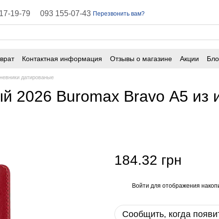
17-19-79
093 155-07-43
Перезвонить вам?
врат
Контактная информация
Отзывы о магазине
Акции
Бло
ичная оферта
Часто задаваемые вопросы
невники датированые
 2026 Buromax Bravo А5 из 
184.32 грн
Войти
для отображения накопи
%
Сообщить, когда появи