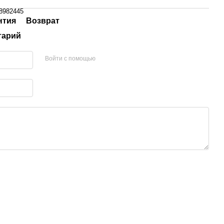
8982445
нтия
Возврат
тарий
Войти с помощью