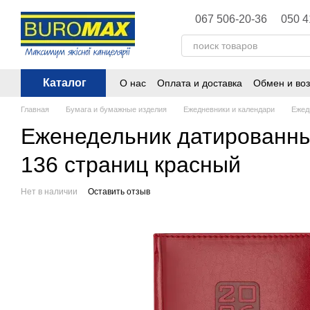
Перейти к основному контенту
067 506-20-36
050 4
Каталог
О нас
Оплата и доставка
Обмен и воз
Политика конфиденциальности
Публ
Главная
Бумага и бумажные изделия
Ежедневники и календари
Ежед
Еженедельник датированный
136 страниц красный
Нет в наличии
Оставить отзыв