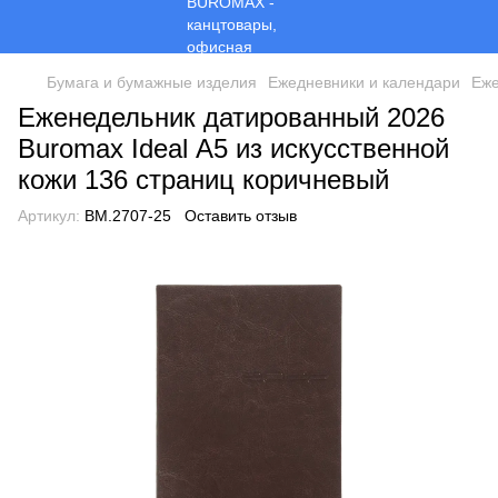
Бумага и бумажные изделия
Ежедневники и календари
Еже
Еженедельник датированный 2026
Buromax Ideal А5 из искусственной
кожи 136 страниц коричневый
Артикул:
BM.2707-25
Оставить отзыв