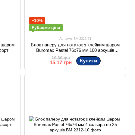
−10%
Рубаємо ціни
Артикул: BM.2312-01
м шаром
Блок паперу для нотаток з клейким шаром
сорті
Buromax Pastel 76x76 мм 100 аркушів
жовтий
16.86 грн
Купити
15.17 грн