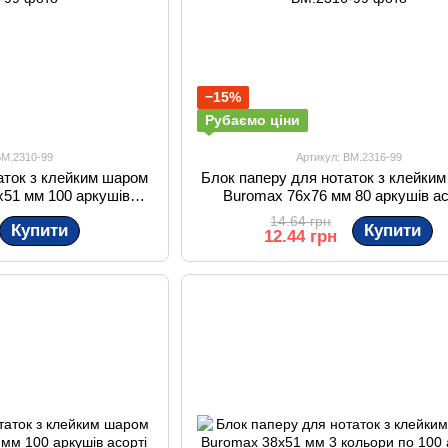
−15%
Рубаємо ціни
BM.2310-99
Артикул: BM.2316-99
аток з клейким шаром
Блок паперу для нотаток з клейки
x51 мм 100 аркушів
Buromax 76x76 мм 80 аркушів ас
орті
14.64 грн
Купити
Купити
12.44 грн