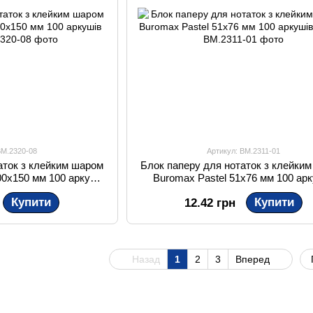
BM.2320-08
Артикул: BM.2311-01
аток з клейким шаром
Блок паперу для нотаток з клейки
00x150 мм 100 аркушів
Buromax Pastel 51x76 мм 100 ар
втий
жовтий
Купити
Купити
12.42 грн
Назад
1
2
3
Вперед