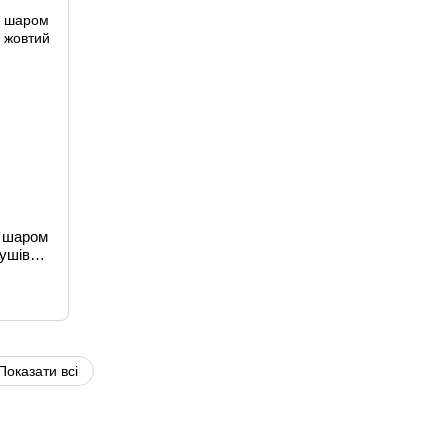
м шаром
кушів
Показати всі