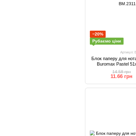
−20%
Рубаємо ціни
Артикул: 
Блок паперу для нот
Buromax Pastel 51
ас
14.58 грн
11.66 грн