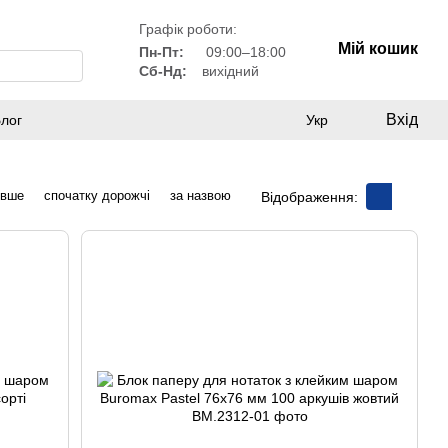
Графік роботи:
Мій кошик
Пн-Пт:
09:00–18:00
Сб-Нд:
вихідний
Вхід
лог
Укр
евше
спочатку дорожчі
за назвою
Відображення: