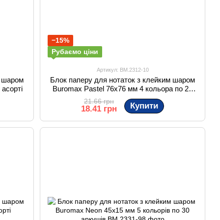
−15%
Рубаємо ціни
Артикул: BM.2312-10
м шаром
Блок паперу для нотаток з клейким шаром
 асорті
Buromax Pastel 76x76 мм 4 кольора по 25
аркушів
21.66 грн
Купити
18.41 грн