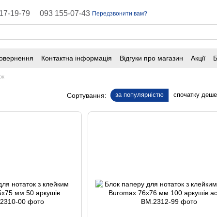
17-19-79
093 155-07-43
Передзвонити вам?
повернення
Контактна інформація
Відгуки про магазин
Акції
Б
оферта
Поширені запитання
ок
за популярністю
спочатку деш
Сортування: