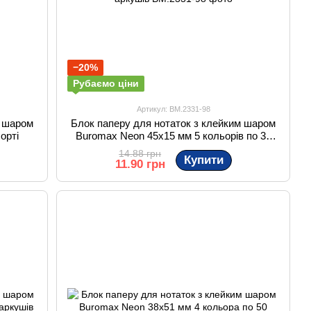
−20%
Рубаємо ціни
Артикул: BM.2331-98
м шаром
Блок паперу для нотаток з клейким шаром
орті
Buromax Neon 45x15 мм 5 кольорів по 30
аркушів
14.88 грн
Купити
11.90 грн