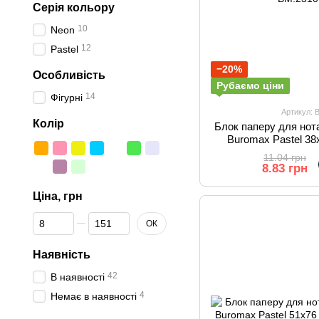
Серія кольору
10
Neon
12
Pastel
−20%
Особливість
Рубаємо ціни
14
Фігурні
Артикул: 
Колір
Блок паперу для нот
Buromax Pastel 38
ас
11.04 грн
8.83 грн
Ціна, грн
Від Ціна, грн
До Ціна, грн
ОК
Наявність
42
В наявності
4
Немає в наявності