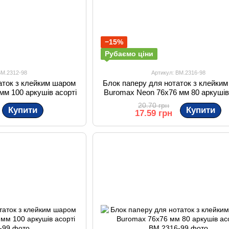
−15%
Рубаємо ціни
BM.2312-98
Артикул: BM.2316-98
аток з клейким шаром
Блок паперу для нотаток з клейки
мм 100 аркушів асорті
Buromax Neon 76x76 мм 80 аркушів
20.70 грн
Купити
Купити
17.59 грн