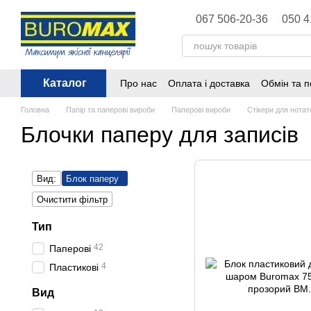
Перейти до основного контенту
067 506-20-36
050 4
Каталог
Про нас
Оплата і доставка
Обмін та 
Політика конфіденційності
Публічна 
Головна
Папір та паперові вироби
Паперові вироби
Стікери для нотат
Блочки паперу для записів
Вид:
Блок паперу
Очистити фільтр
Тип
42
Паперові
4
Пластикові
Вид