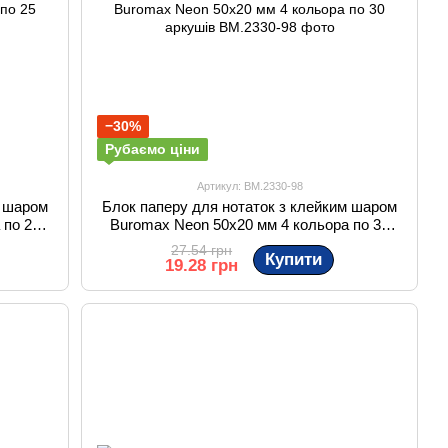
−30%
Рубаємо ціни
Артикул: BM.2330-98
м шаром
Блок паперу для нотаток з клейким шаром
 по 25
Buromax Neon 50x20 мм 4 кольора по 30
аркушів
27.54 грн
Купити
19.28 грн