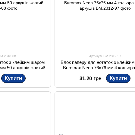
BM.2318-08
Артикул: BM.2312-97
аток з клейким шаром
Блок паперу для нотаток з клейки
 мм 50 аркушів жовтий
Buromax Neon 76x76 мм 4 кольора
аркушів
Купити
Купити
31.20 грн