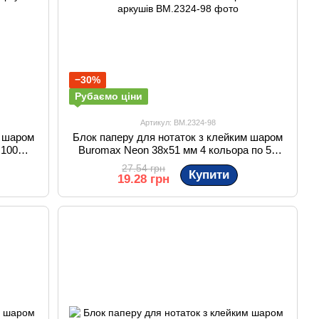
−30%
Рубаємо ціни
Артикул: BM.2324-98
м шаром
Блок паперу для нотаток з клейким шаром
 100
Buromax Neon 38x51 мм 4 кольора по 50
аркушів
27.54 грн
Купити
19.28 грн