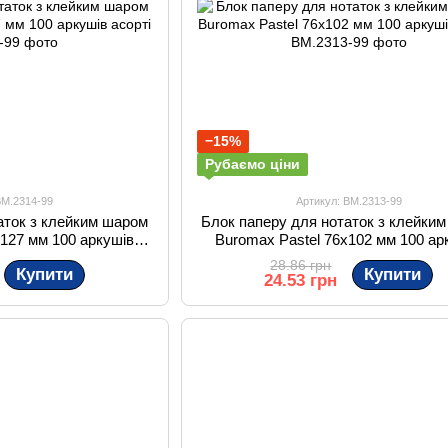
−15%
Рубаємо ціни
BM.2314-99
Артикул: BM.2313-99
аток з клейким шаром
Блок паперу для нотаток з клейки
x127 мм 100 аркушів
Buromax Pastel 76x102 мм 100 ар
орті
асорті
28.86 грн
Купити
Купити
24.53 грн