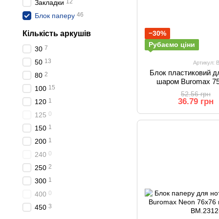
12
Закладки
46
Блок паперу
−30%
Кількість аркушів
Рубаємо ціни
7
30
13
50
Артикул: 
Блок пластиковий д
2
80
шаром Buromax 75
15
100
про
52.56 грн
36.79 грн
1
120
0
125
1
150
1
200
0
240
2
250
1
300
0
400
3
450