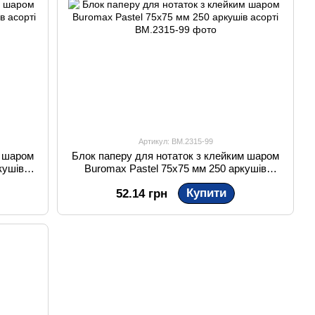
Артикул: BM.2315-99
м шаром
Блок паперу для нотаток з клейким шаром
кушів
Buromax Pastel 75x75 мм 250 аркушів
асорті
Купити
52.14 грн