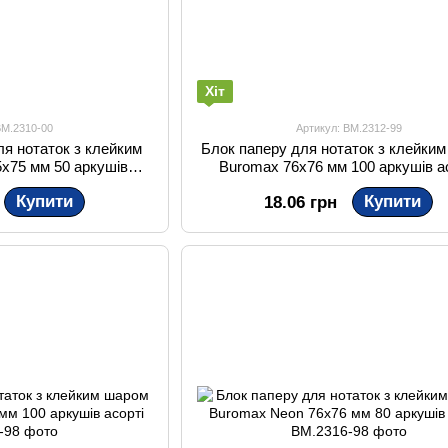
Хіт
BM.2310-00
Артикул: BM.2312-99
ля нотаток з клейким
Блок паперу для нотаток з клейки
x75 мм 50 аркушів
Buromax 76x76 мм 100 аркушів а
зорий
Купити
Купити
18.06 грн