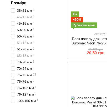
Розміри
3
38x51 мм
Хіт
0
45x12 мм
−20%
1
45x15 мм
Рубаємо ціни
1
50x20 мм
Артикул: 
1
50x75 мм
Блок паперу для нот
0
51x12 мм
Buromax Neon 76x76 
2
51x76 мм
25.62 грн
20.50 грн
0
65x18 мм
3
70x70 мм
1
70x94 мм
12
75x75 мм
7
76x76 мм
2
76x102 мм
2
76x127 мм
1
100x150 мм