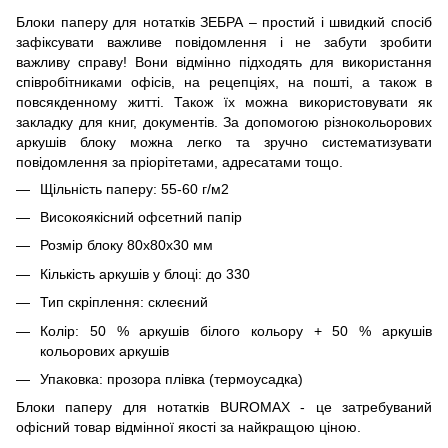
Блоки паперу для нотатків ЗЕБРА – простий і швидкий спосіб
зафіксувати важливе повідомлення і не забути зробити
важливу справу! Вони відмінно підходять для використання
співробітниками офісів, на рецепціях, на пошті, а також в
повсякденному житті. Також їх можна використовувати як
закладку для книг, документів. За допомогою різнокольорових
аркушів блоку можна легко та зручно систематизувати
повідомлення за пріорітетами, адресатами тощо.
Щільність паперу: 55-60 г/м2
Високоякісний офсетний папір
Розмір блоку 80х80х30 мм
Кількість аркушів у блоці: до 330
Тип скріплення: склеєний
Колір: 50 % аркушів білого кольору + 50 % аркушів
кольорових аркушів
Упаковка: прозора плівка (термоусадка)
Блоки паперу для нотатків BUROMAX - це затребуваний
офісний товар відмінної якості за найкращою ціною.