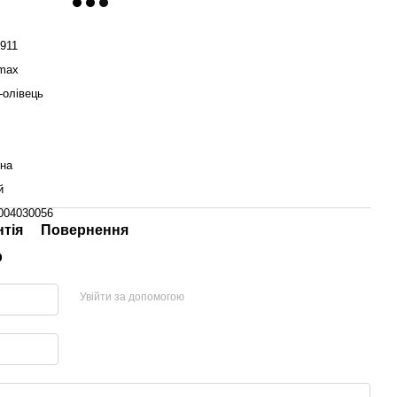
911
max
-олівець
їна
й
004030056
нтія
Повернення
р
Увійти за допомогою