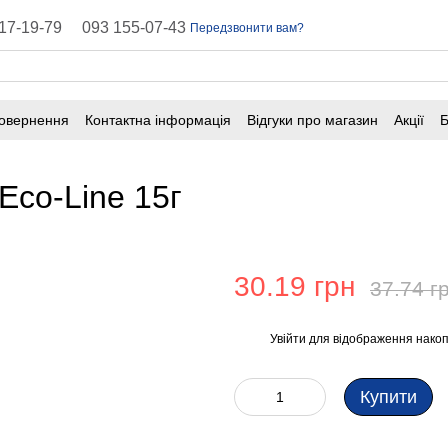
17-19-79
093 155-07-43
Передзвонити вам?
повернення
Контактна інформація
Відгуки про магазин
Акції
Б
оферта
Поширені запитання
Eco-Line 15г
30.19 грн
37.74 г
Увійти
для відображення накоп
%
Купити