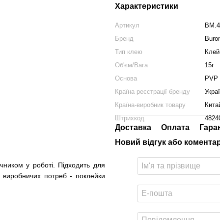
Характеристики
Артикул
BM.4
Бренд
Buro
Тип клею
Клей
Об'єм/Вага
15г
Основа
PVP
Країна реєстрації бренду
Укра
Країна-виробник товару
Кита
Штрихкод
4824
Доставка
Оплата
Гара
Новий відгук або комента
чником у роботі. Підходить для
я виробничих потреб - поклейки