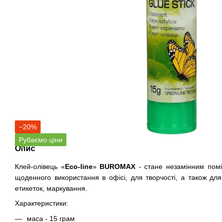
−20%
Рубаємо ціни
Опис
Клей-олівець «
Eco-
line
»
BUROMAX
- стане незамінним помі
щоденного використання в офісі, для творчості, а також дл
етикеток, маркування.
Характеристики:
маса - 15 грам