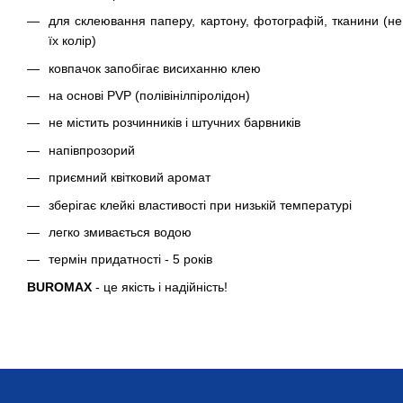
для склеювання паперу, картону, фотографій, тканини (не
їх колір)
ковпачок запобігає висиханню клею
на основі PVР (полівінілпіролідон)
не містить розчинників і штучних барвників
напівпрозорий
приємний квітковий аромат
зберігає клейкі властивості при низькій температурі
легко змивається водою
термін придатності - 5 років
BUROMAX
- це якість і надійність!