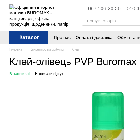
Перейти до основного контенту
067 506-20-36
050 4
Каталог
Про нас
Оплата і доставка
Обмін та 
Політика конфіденційності
Публічна 
Головна
Канцелярські дрібниці
Клей
Клей-олівець PVP Buromax 
В наявності
Написати відгук