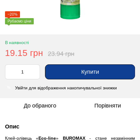
−20%
Рубаємо ціни
В наявності
19.15 грн
23.94 грн
Купити
Увійти
для відображення накопичувальної знижки
%
До обраного
Порівняти
Опис
Клей-олівець «
Eco-
line
»
BUROMAX
- стане незамінним