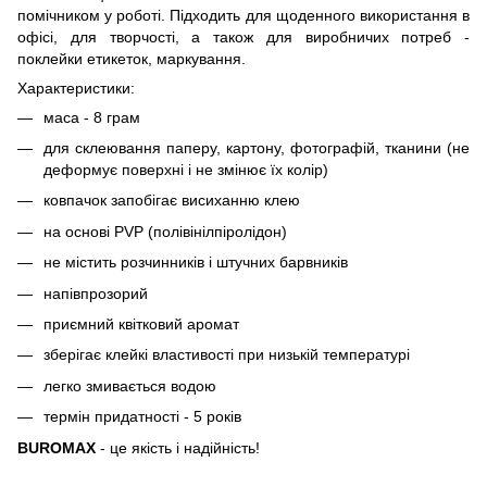
помічником у роботі. Підходить для щоденного використання в
офісі, для творчості, а також для виробничих потреб -
поклейки етикеток, маркування.
Характеристики:
маса - 8 грам
для склеювання паперу, картону, фотографій, тканини (не
деформує поверхні і не змінює їх колір)
ковпачок запобігає висиханню клею
на основі PVР (полівінілпіролідон)
не містить розчинників і штучних барвників
напівпрозорий
приємний квітковий аромат
зберігає клейкі властивості при низькій температурі
легко змивається водою
термін придатності - 5 років
BUROMAX
- це якість і надійність!