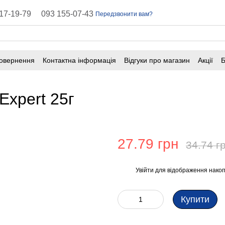
17-19-79
093 155-07-43
Передзвонити вам?
повернення
Контактна інформація
Відгуки про магазин
Акції
Б
оферта
Поширені запитання
Expert 25г
27.79 грн
34.74 г
Увійти
для відображення накоп
%
Купити