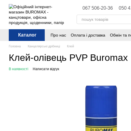
Перейти до основного контенту
067 506-20-36
050 4
Каталог
Про нас
Оплата і доставка
Обмін та 
Політика конфіденційності
Публічна 
Головна
Канцелярські дрібниці
Клей
Клей-олівець PVP Buromax 
В наявності
Написати відгук