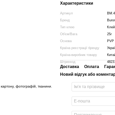
Характеристики
Артикул
BM.4
Бренд
Buro
Тип клею
Клей
Об'єм/Вага
25г
Основа
PVP
Країна реєстрації бренду
Укра
Країна-виробник товару
Кита
Штрихкод
4823
Доставка
Оплата
Гара
Новий відгук або комента
картону, фотографій, тканини.