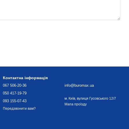
Контактна інформація
067 506-20-36
info@buromax.ua
050 417-19-79
м. Київ, вулиця Гусовського 12/7
093 155-07-43
Мапа проїзду
Передзвонити вам?