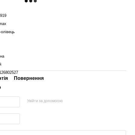
919
max
-олівець
їна
й
126802527
нтія
Повернення
р
Увійти за допомогою