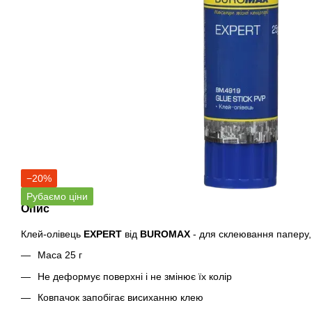
−20%
Рубаємо ціни
Опис
Клей-олівець
EXPERT
від
BUROMAX
- для склеювання паперу, 
Маса 25 г
Не деформує поверхні і не змінює їх колір
Ковпачок запобігає висиханню клею