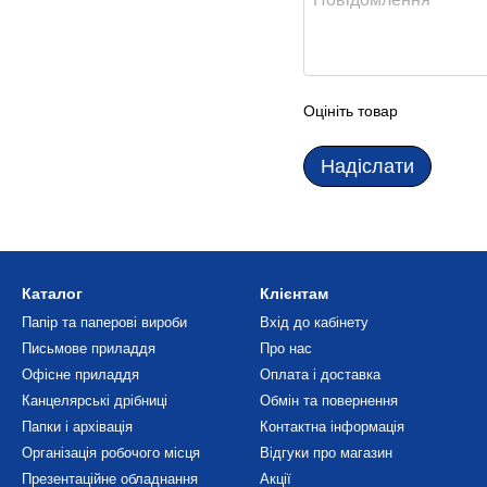
Оцініть товар
Надіслати
Каталог
Клієнтам
Папір та паперові вироби
Вхід до кабінету
Письмове приладдя
Про нас
Офісне приладдя
Оплата і доставка
Канцелярські дрібниці
Обмін та повернення
Папки і архівація
Контактна інформація
Організація робочого місця
Відгуки про магазин
Презентаційне обладнання
Акції