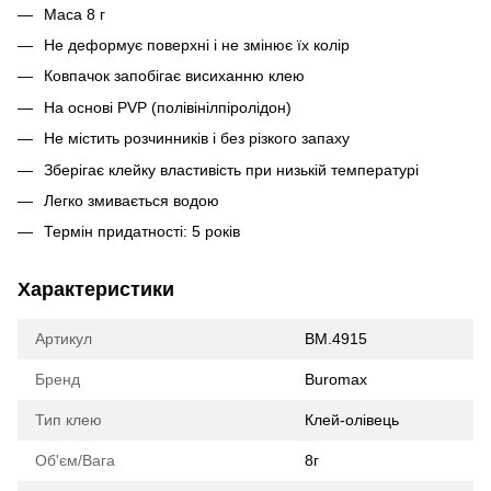
Маса 8 г
Не деформує поверхні і не змінює їх колір
Ковпачок запобігає висиханню клею
На основі PVР (полівінілпіролідон)
Не містить розчинників і без різкого запаху
Зберігає клейку властивість при низькій температурі
Легко змивається водою
Термін придатності: 5 років
Характеристики
Артикул
BM.4915
Бренд
Buromax
Тип клею
Клей-олівець
Об'єм/Вага
8г