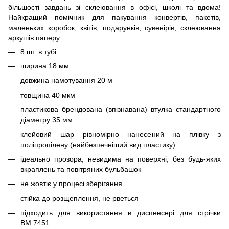
більшості завдань зі склеювання в офісі, школі та вдома!
Найкращий помічник для пакування конвертів, пакетів,
маленьких коробок, квітів, подарунків, сувенірів, склеювання
аркушів паперу.
8 шт. в тубі
ширина 18 мм
довжина намотування 20 м
товщина 40 мкм
пластикова брендована (впізнавана) втулка стандартного
діаметру 35 мм
клейовий шар рівномірно нанесений на плівку з
поліпропілену (найбезпечніший вид пластику)
ідеально прозора, невидима на поверхні, без будь-яких
вкраплень та повітряних бульбашок
не жовтіє у процесі зберігання
стійка до розщеплення, не рветься
підходить для використання в диспенсері для стрічки
BM.7451