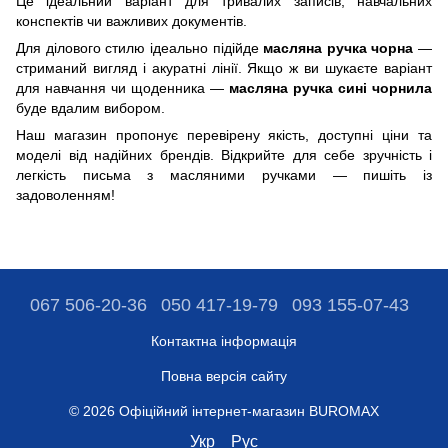
Це ідеальний варіант для тривалих записів, навчальних
конспектів чи важливих документів.
Для ділового стилю ідеально підійде
масляна ручка чорна
—
стриманий вигляд і акуратні лінії. Якщо ж ви шукаєте варіант
для навчання чи щоденника —
масляна ручка сині чорнила
буде вдалим вибором.
Наш магазин пропонує перевірену якість, доступні ціни та
моделі від надійних брендів. Відкрийте для себе зручність і
легкість письма з масляними ручками — пишіть із
задоволенням!
067 506-20-36
050 417-19-79
093 155-07-43
Контактна інформація
Повна версія сайту
© 2026 Офіційний інтернет-магазин BUROMAX
Укр
Рус